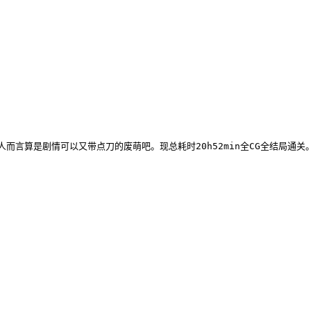
而言算是剧情可以又带点刀的废萌吧。现总耗时20h52min全CG全结局通关