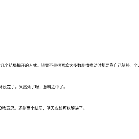
在少数几个结局揭开的方式。毕竟不是很喜欢大多数剧情推动时都要靠自己脑补。个人
用再脑补设定了。果然死了呀，意料之中了。
剧，没啥意思。还剩两个结局，明天应该可以解决了。