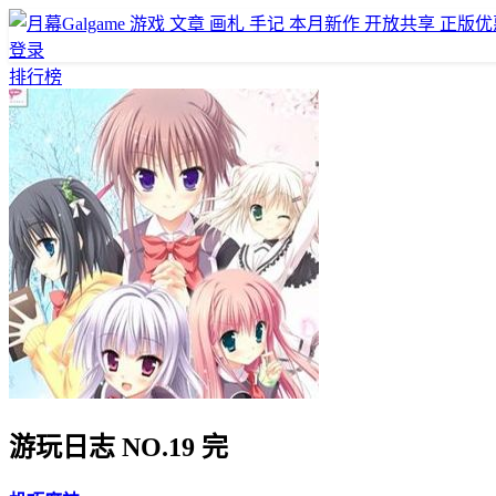
游戏
文章
画札
手记
本月新作
开放共享
正版优
登录
排行榜
游玩日志 NO.19 完