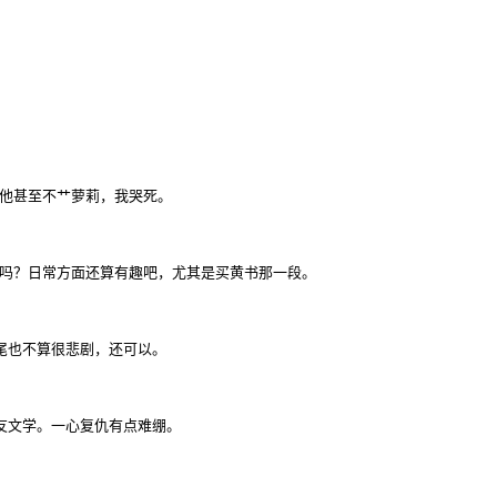
吗？他甚至不艹萝莉，我哭死。
心情吗？日常方面还算有趣吧，尤其是买黄书那一段。
结尾也不算很悲剧，还可以。
女友文学。一心复仇有点难绷。