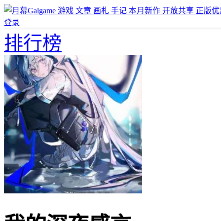
游戏
文章
画札
手记
本月新作
开放共享
正版优
登录
排行榜