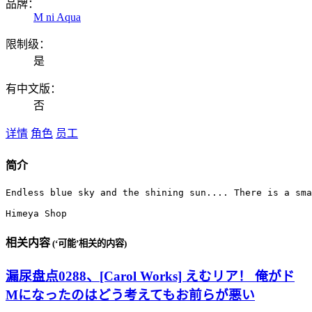
品牌：
M ni Aqua
限制级：
是
有中文版：
否
详情
角色
员工
简介
Endless blue sky and the shining sun.... There is a sma
Himeya Shop
相关内容
(‘可能’相关的内容)
漏尿盘点0288、[Carol Works] えむリア！ 俺がド
Mになったのはどう考えてもお前らが悪い