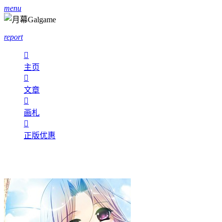
menu
report

主页

文章

画札

正版优惠