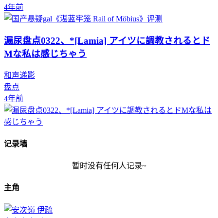
4年前
漏尿盘点0322、*[Lamia] アイツに調教されるとド
Mな私は感じちゃう
和声递影
盘点
4年前
记录墙
暂时没有任何人记录~
主角