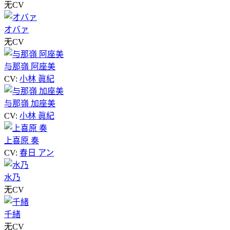
无CV
オバァ
无CV
与那嶺 阿座美
CV:
小林 眞紀
与那嶺 加座美
CV:
小林 眞紀
上喜原 奏
CV:
春日 アン
水乃
无CV
千緒
无CV