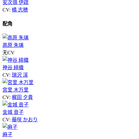
安次嶺 伊疏
CV:
橘 志穂
配角
高原 朱璃
无CV
神谷 緋織
CV:
瑞沢 渓
宮里 木万里
CV:
梶田 夕貴
金城 音子
CV:
藤咲 かおり
麻子