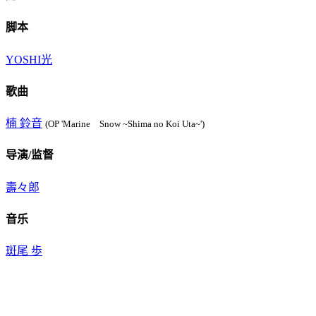
脚本
YOSHI光
歌曲
楠 鈴音
(OP 'Marine Snow ~Shima no Koi Uta~')
导演/监督
壽々郎
音乐
斑尾 歩