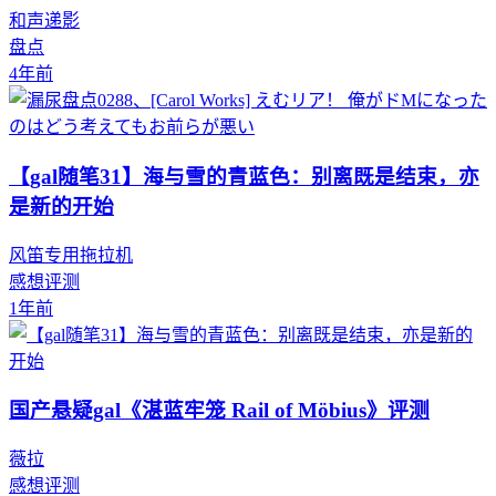
和声递影
盘点
4年前
【gal随笔31】海与雪的青蓝色：别离既是结束，亦
是新的开始
风笛专用拖拉机
感想评测
1年前
国产悬疑gal《湛蓝牢笼 Rail of Möbius》评测
薇拉
感想评测