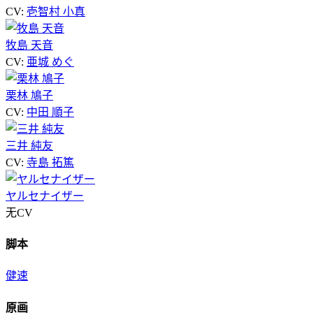
CV:
壱智村 小真
牧島 天音
CV:
亜城 めぐ
栗林 鳩子
CV:
中田 順子
三井 純友
CV:
寺島 拓篤
ヤルセナイザー
无CV
脚本
健速
原画