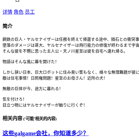
详情
角色
员工
简介
鋼鉄の巨人・ヤルセナイザーは任務を終えて帰還する途中、隕石との衝突事
墜落のダメージは甚大、ヤルセナイザーは飛行能力の修復が終わるまで宇宙
そんな彼を不憫に思った主人公・天ノ川星至は彼を自宅へ連れ帰る。

物語はそんな風に幕を開けた！

しかし狭い日本、巨大ロボットに住み易い筈もなく、様々な無理難題が彼に
敵は住宅事情！日照権問題！星至のお母さん！近所の犬！

無敵の巨体が今、途方に暮れる！

気を付けろ！

目立つ物にはヤルセナイザーが触りに行くぞ！
相关内容
(‘可能’相关的内容)
这些galgame会社，你知道多少？