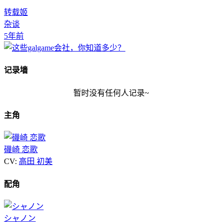
转载姬
杂谈
5年前
记录墙
暂时没有任何人记录~
主角
磯崎 恋歌
CV:
高田 初美
配角
シャノン