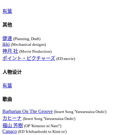
有葉
其他
健速
(Planning, Draft)
ikki
(Mechanical designs)
神月 社
(Movie Production)
ポイント・ピクチャーズ
(ED movie)
人物设计
有葉
歌曲
Barbarian On The Groove
(Insert Song 'Yarusenaiza Ondo')
カヒーナ
(Insert Song 'Yarusenaiza Ondo')
福山 芳樹
(OP 'Kemono ni Nare!')
Canaco
(ED 'Ichibanboshi to Kimi to')