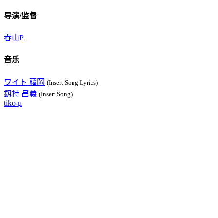
导演/监督
春山P
音乐
ワイト 藤岡
(Insert Song Lyrics)
釼持 昌義
(Insert Song)
tiko-μ