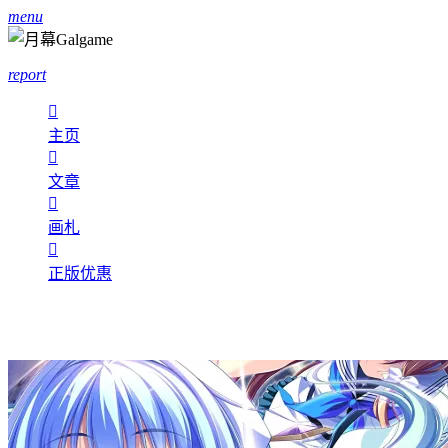
menu
report

主页

文章

画札

正版优惠