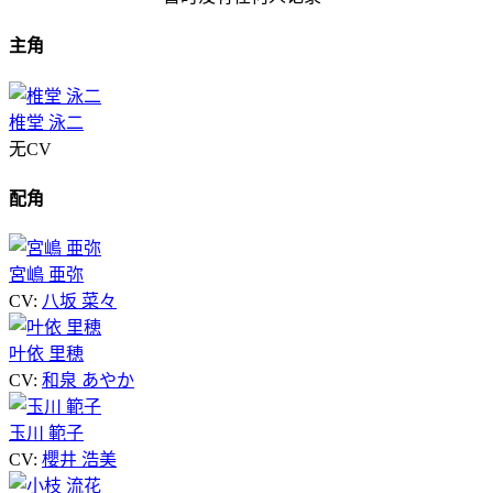
主角
椎堂 泳二
无CV
配角
宮嶋 亜弥
CV:
八坂 菜々
叶依 里穂
CV:
和泉 あやか
玉川 範子
CV:
櫻井 浩美