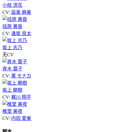
小枝 流花
CV:
設楽 麻美
括原 黄昏
CV:
逢坂 良太
坂上 志乃
无CV
斉木 蓉子
CV:
栗 モナカ
坂上 龍樹
CV:
梶川 翔平
椎堂 美夜
CV:
内田 愛美
脚本