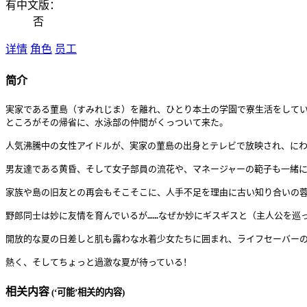
有中文版：
否
详情
角色
员工
简介
実家である菫島（すみれじま）を離れ、ひとり本土の学園で寮生活をしてい
ところがその帰省に、水泳部の仲間がくっついて来た。

人気沸騰中の女性アイドルが、実家の菫島の出身とテレビで放映され、にわ
男友達である黄昏、そして女子部員の流花や、マネージャーの範子も一緒に
家族や島の旧友との再会もそこそこに、人手不足を理由に古い知り合いの蓉
野郎同士は妙に友情を育んでいるが……なぜか妙にギスギスと（主人公を巡っ
開放的な夏の日差しと肌も露わな水着少女たちに囲まれ、ライフセーバーの
相关内容
(‘可能’相关的内容)