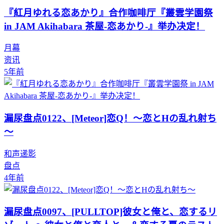
『紅月ゆれる恋あかり』合作咖啡厅『叢雲学園祭
in JAM Akihabara 茶屋-恋あかり-』举办决定！
月幕
资讯
5年前
漏尿盘点0122、[Meteor]恋Q！～恋とHの乱れ射ち
～
和声递影
盘点
4年前
漏尿盘点0097、[PULLTOP]彼女と俺と、恋するリ