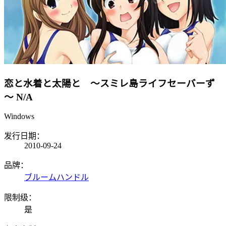
恋と水着と太陽と ～スミレ島ライフセーバーず
～
N/A
Windows
发行日期：
2010-09-24
品牌：
ブルームハンドル
限制级：
是