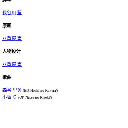
長谷川 藍
原画
八重樫 南
人物设计
八重樫 南
歌曲
森谷 里美
(ED 'Hoshi no Kakera')
小坂 り
(OP 'Natsu no Kiseki')