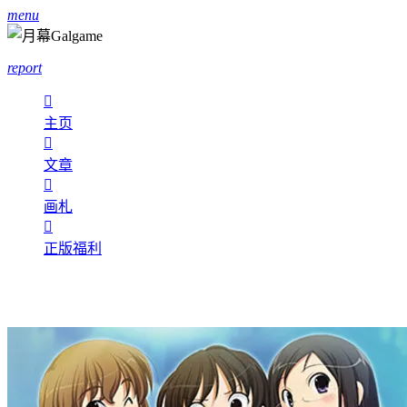
menu
report

主页

文章

画札

正版福利