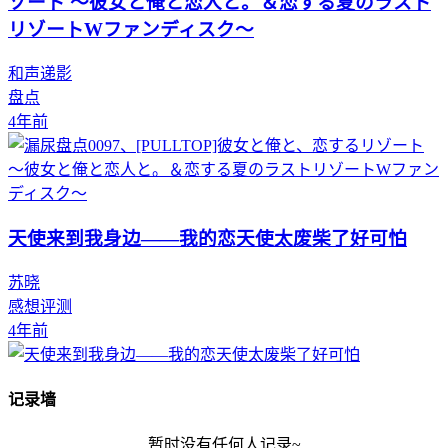
ゾート ～彼女と俺と恋人と。＆恋する夏のラスト
リゾートWファンディスク～
和声递影
盘点
4年前
天使来到我身边——我的恋天使太废柴了好可怕
苏晓
感想评测
4年前
记录墙
暂时没有任何人记录~