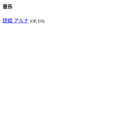
音乐
琉姫 アルナ
(OP, ED)