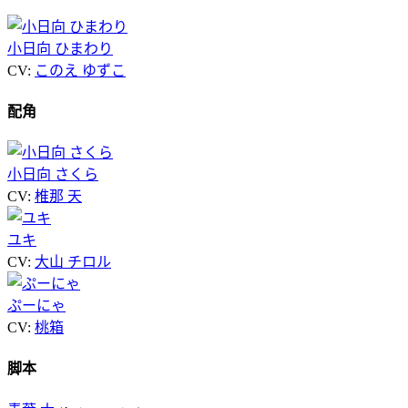
小日向 ひまわり
CV:
このえ ゆずこ
配角
小日向 さくら
CV:
椎那 天
ユキ
CV:
大山 チロル
ぷーにゃ
CV:
桃箱
脚本