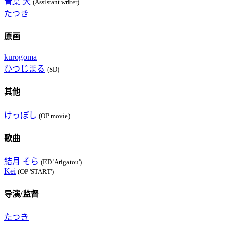
青葉 大
(Assistant writer)
たつき
原画
kurogoma
ひつじまる
(SD)
其他
けっぽし
(OP movie)
歌曲
結月 そら
(ED 'Arigatou')
Kei
(OP 'START')
导演/监督
たつき