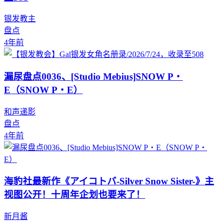
银发教主
盘点
4年前
漏尿盘点0036、[Studio Mebius]SNOW P・
E（SNOW P・E）
和声递影
盘点
4年前
海豹社最新作《アイコトバ-Silver Snow Sister-》主
视图公开！十周年企划也要来了！
新月酱