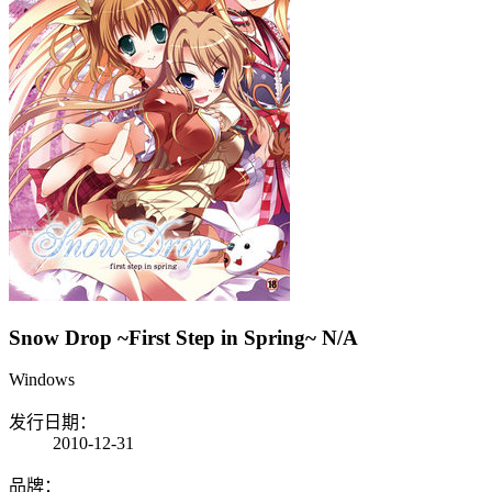
Snow Drop ~First Step in Spring~
N/A
Windows
发行日期：
2010-12-31
品牌：