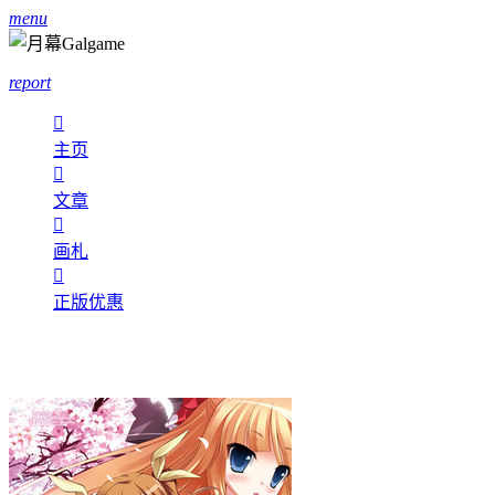
menu
report

主页

文章

画札

正版优惠