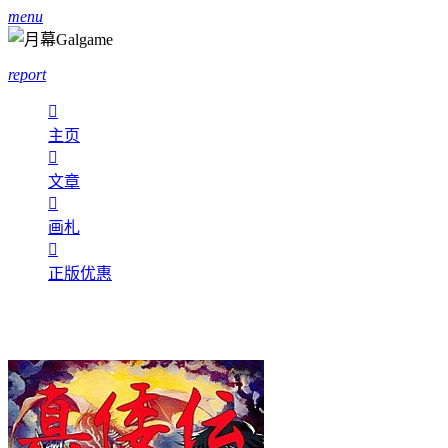
menu
report

主页

文章

画札

正版优惠