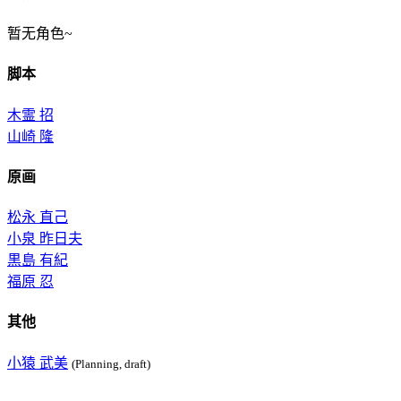
暂无角色~
脚本
木霊 招
山崎 隆
原画
松永 直己
小泉 昨日夫
黒島 有紀
福原 忍
其他
小猿 武美
(Planning, draft)