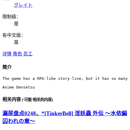
グレイト
限制级：
是
有中文版：
是
详情
角色
员工
简介
The game has a RPG-like story-line, but it has so many 
Anime Densetsu
相关内容
(‘可能’相关的内容)
漏尿盘点0248、*[TinkerBell] 淫妖蟲 外伝 ～水依編
囚われの章～