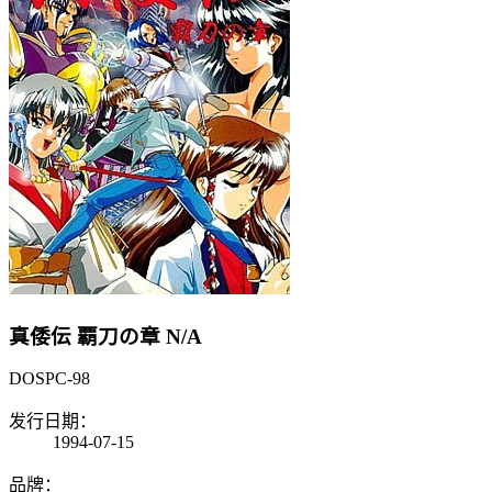
真倭伝 覇刀の章
N/A
DOS
PC-98
发行日期：
1994-07-15
品牌：