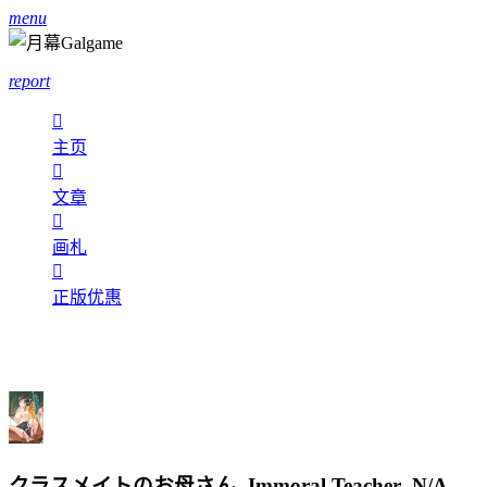
menu
report

主页

文章

画札

正版优惠
クラスメイトのお母さん -Immoral Teacher-
N/A