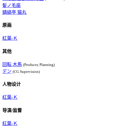
髪ノ毛座
錆縞亭 猫丸
原画
紅葉-Ｋ
其他
回転 木馬
(Producer, Planning)
デン
(CG Supervision)
人物设计
紅葉-Ｋ
导演/监督
紅葉-Ｋ