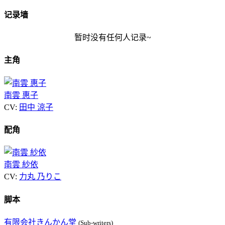
记录墙
暂时没有任何人记录~
主角
南雲 惠子
CV:
田中 涼子
配角
南雲 紗依
CV:
力丸 乃りこ
脚本
有限会社きんかん堂
(Sub-writers)