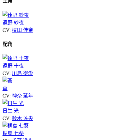
主角
遠野 紗夜
CV:
植田 佳奈
配角
遠野 十夜
CV:
川島 得愛
蒼
CV:
神奈 延年
日生 光
CV:
鈴木 達央
桐島 七葵