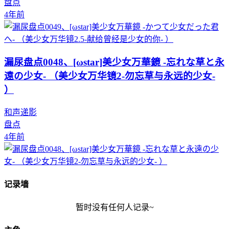
盘点
4年前
漏尿盘点0048、[ωstar]美少女万華鏡 -忘れな草と永
遠の少女- （美少女万华镜2-勿忘草与永远的少女-
）
和声递影
盘点
4年前
记录墙
暂时没有任何人记录~