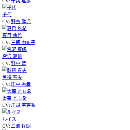
CV:
千葉 進歩
千代
CV:
野島 健児
夏目 悠希
CV:
三瓶 由布子
宮沢 夏帆
CV:
野中 藍
臥待 春夫
CV:
田中 秀幸
太宰 ともゑ
CV:
庄司 宇芽香
ルイス
CV:
三浦 祥朗