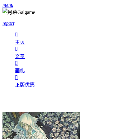
menu
report

主页

文章

画札

正版优惠