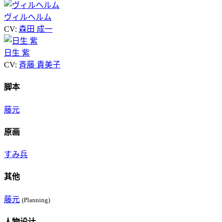
ヴィルヘルム
CV:
森田 成一
日生 紫
CV:
斉藤 貴美子
脚本
藤元
原画
すみ兵
其他
藤元
(Planning)
人物设计