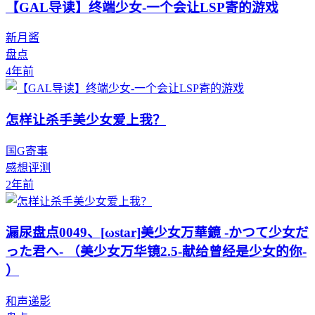
【GAL导读】终端少女-一个会让LSP寄的游戏
新月酱
盘点
4年前
怎样让杀手美少女爱上我？
国G寄事
感想评测
2年前
漏尿盘点0049、[ωstar]美少女万華鏡 -かつて少女だ
った君へ- （美少女万华镜2.5-献给曾经是少女的你-
）
和声递影