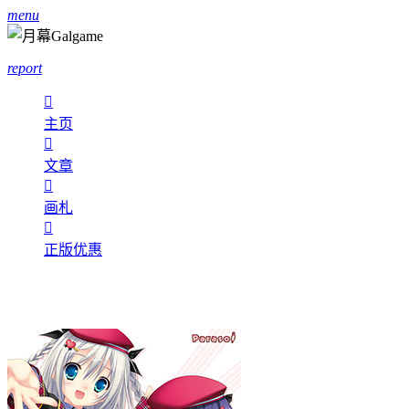
menu
report

主页

文章

画札

正版优惠