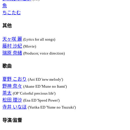
魚
ちこたむ
其他
天ヶ咲 麗
(Lyrics for all songs)
藤村 沙紀
(Movie)
瑞原 奈緒
(Producer, voice direction)
歌曲
夏野 こおり
(Aoi ED 'new melody')
野神 奈々
(Akane ED 'Mune no Itami')
茶太
(OP 'Colorful precious life')
松田 理沙
(Ena ED 'Speed Power')
寺井 いなほ
(Yurika ED 'Yume no Tsuzuki')
导演/监督