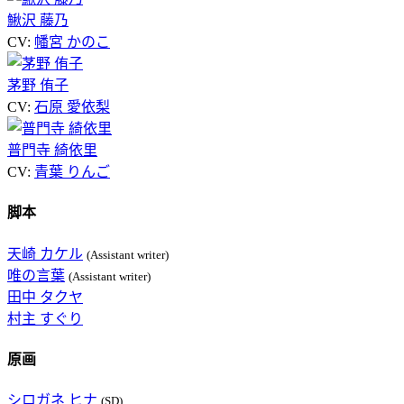
鰍沢 藤乃
CV:
幡宮 かのこ
茅野 侑子
CV:
石原 愛依梨
普門寺 綺依里
CV:
青葉 りんご
脚本
天崎 カケル
(Assistant writer)
唯の言葉
(Assistant writer)
田中 タクヤ
村主 すぐり
原画
シロガネ ヒナ
(SD)