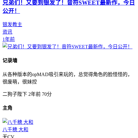
兄弟们！又要到银发了！音符SWEET最新作，今日
公开！
银发教主
资讯
1年前
记录墙
从各种版本的opMAD吸引来玩的，总觉得角色的脸怪怪的，
很废萌，很妹控
二狗子陛下
2年前
70分
主角
八千穂 大和
无CV