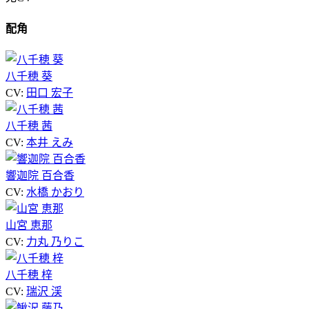
配角
八千穂 葵
CV:
田口 宏子
八千穂 茜
CV:
本井 えみ
響迦院 百合香
CV:
水橋 かおり
山宮 恵那
CV:
力丸 乃りこ
八千穂 梓
CV:
瑞沢 渓