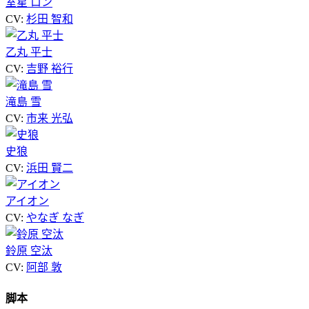
室星 ロン
CV:
杉田 智和
乙丸 平士
CV:
吉野 裕行
滝島 雪
CV:
市来 光弘
史狼
CV:
浜田 賢二
アイオン
CV:
やなぎ なぎ
鈴原 空汰
CV:
阿部 敦
脚本