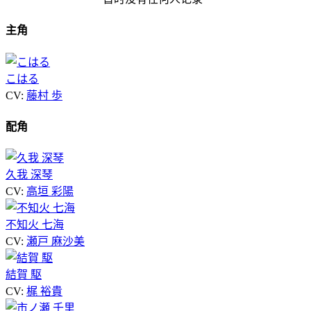
主角
こはる
CV:
藤村 歩
配角
久我 深琴
CV:
高垣 彩陽
不知火 七海
CV:
瀬戸 麻沙美
結賀 駆
CV:
梶 裕貴