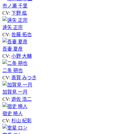
市ノ瀬 千里
CV:
下野 紘
遠矢 正宗
CV:
佐藤 拓也
吾妻 夏彦
CV:
小野 大輔
二条 朔也
CV:
斎賀 みつき
加賀見 一月
CV:
遊佐 浩二
宿史 暁人
CV:
杉山 紀彰