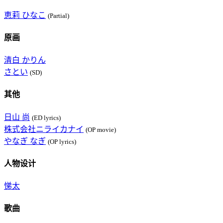
恵莉 ひなこ
(Partial)
原画
清白 かりん
さとい
(SD)
其他
日山 尚
(ED lyrics)
株式会社ニライカナイ
(OP movie)
やなぎ なぎ
(OP lyrics)
人物设计
悌太
歌曲