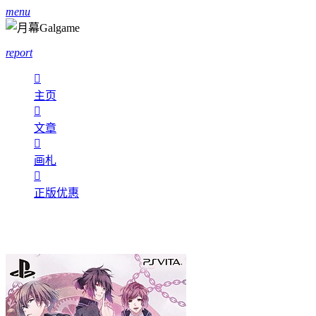
menu
report

主页

文章

画札

正版优惠