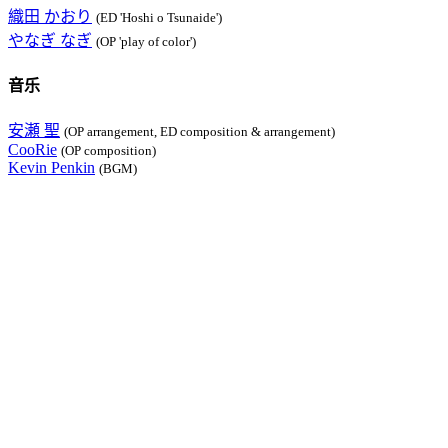
織田 かおり
(ED 'Hoshi o Tsunaide')
やなぎ なぎ
(OP 'play of color')
音乐
安瀬 聖
(OP arrangement, ED composition & arrangement)
CooRie
(OP composition)
Kevin Penkin
(BGM)