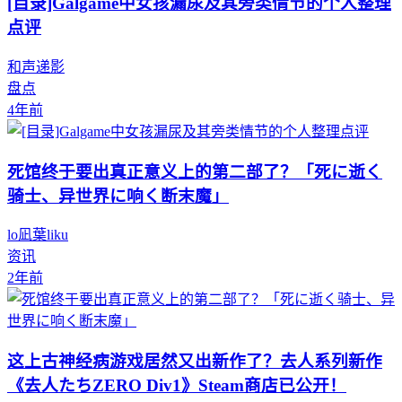
[目录]Galgame中女孩漏尿及其旁类情节的个人整理
点评
和声递影
盘点
4年前
死馆终于要出真正意义上的第二部了？「死に逝く
骑士、异世界に响く断末魔」
lo凪葉liku
资讯
2年前
这上古神经病游戏居然又出新作了？去人系列新作
《去人たちZERO Div1》Steam商店已公开！