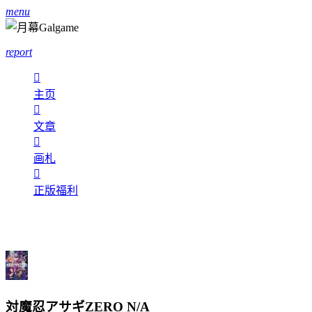
menu
report

主页

文章

画札

正版福利
対魔忍アサギZERO
N/A