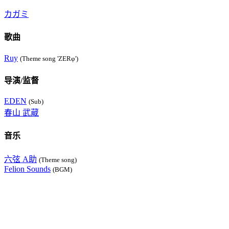
カガミ
歌曲
Ruy
(Theme song 'ZERφ')
导演/监督
EDEN
(Sub)
春山 武蔵
音乐
六弦 A助
(Theme song)
Felion Sounds
(BGM)