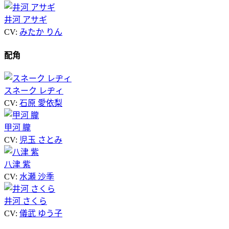
井河 アサギ
CV:
みたか りん
配角
スネーク レヂィ
CV:
石原 愛依梨
甲河 朧
CV:
児玉 さとみ
八津 紫
CV:
水瀬 沙季
井河 さくら
CV:
儀武 ゆう子