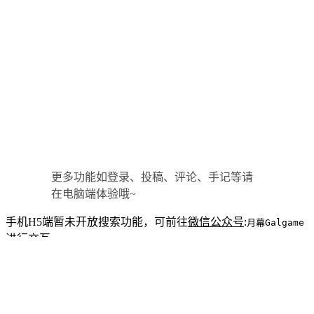
更多功能如登录、投稿、评论、手记等请
在电脑端体验哦~
手机H5端暂未开放搜索功能，可前往
微信公众号
:
月幕Galgame
进行交互。
目前公众号提供的服务：
支持搜索站内文章、资讯、画札。
每日推送业界资讯、评测、杂谈等内容。