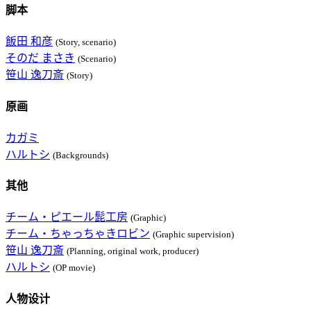
脚本
飯田 和彦
(Story, scenario)
そのだ まさき
(Scenario)
笹山 逸刀斎
(Story)
原画
カガミ
ハルトシ
(Backgrounds)
其他
チーム・ピエール髭工房
(Graphic)
チーム・ちゃっちゃきロビン
(Graphic supervision)
笹山 逸刀斎
(Planning, original work, producer)
ハルトシ
(OP movie)
人物设计