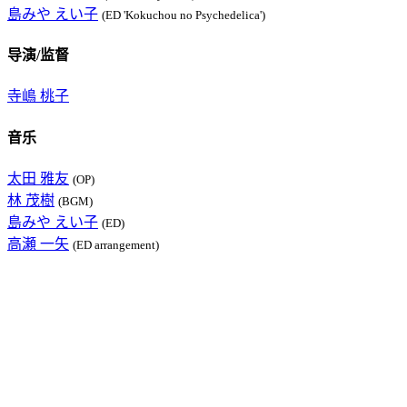
島みや えい子
(ED 'Kokuchou no Psychedelica')
导演/监督
寺嶋 桃子
音乐
太田 雅友
(OP)
林 茂樹
(BGM)
島みや えい子
(ED)
高瀬 一矢
(ED arrangement)