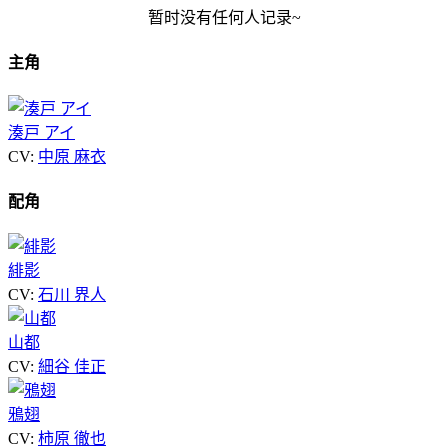
暂时没有任何人记录~
主角
湊戸 アイ
CV:
中原 麻衣
配角
緋影
CV:
石川 界人
山都
CV:
細谷 佳正
鴉翅
CV:
柿原 徹也