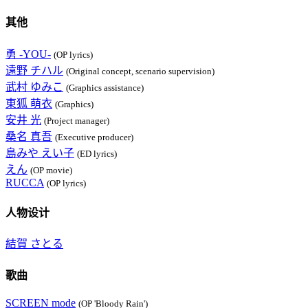
其他
勇 -YOU-
(OP lyrics)
遠野 チハル
(Original concept, scenario supervision)
武村 ゆみこ
(Graphics assistance)
東狐 萌衣
(Graphics)
安井 光
(Project manager)
桑名 真吾
(Executive producer)
島みや えい子
(ED lyrics)
えん
(OP movie)
RUCCA
(OP lyrics)
人物设计
結賀 さとる
歌曲
SCREEN mode
(OP 'Bloody Rain')