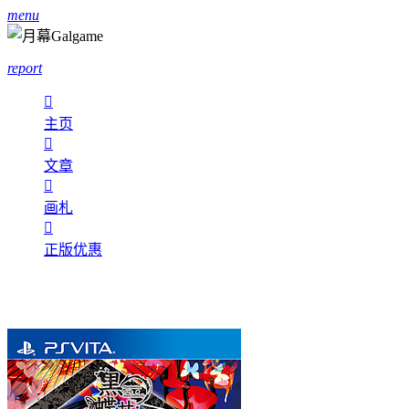
menu
report

主页

文章

画札

正版优惠