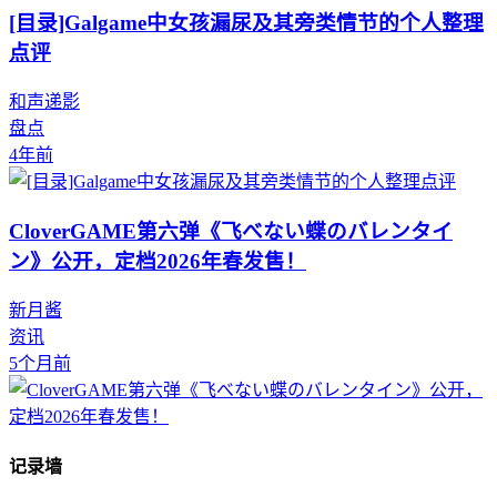
[目录]Galgame中女孩漏尿及其旁类情节的个人整理
点评
和声递影
盘点
4年前
CloverGAME第六弹《飞べない蝶のバレンタイ
ン》公开，定档2026年春发售！
新月酱
资讯
5个月前
记录墙