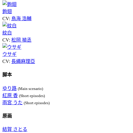
鉤翅
CV:
鳥海 浩輔
紋白
CV:
松岡 禎丞
ウサギ
CV:
長繩麻理亞
脚本
ゆり路
(Main scenario)
紅原 香
(Short episodes)
雨宮 うた
(Short episodes)
原画
結賀 さとる