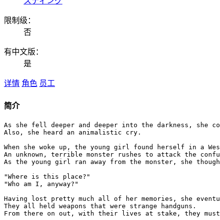
スティング
限制级：
否
有中文版：
是
详情
角色
员工
简介
As she fell deeper and deeper into the darkness, she co
Also, she heard an animalistic cry.

When she woke up, the young girl found herself in a Wes
An unknown, terrible monster rushes to attack the confu
As the young girl ran away from the monster, she though
"Where is this place?"

"Who am I, anyway?"

Having lost pretty much all of her memories, she eventu
They all held weapons that were strange handguns.

From there on out, with their lives at stake, they must