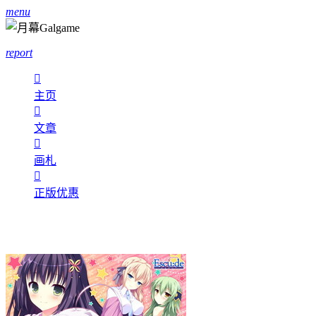
menu
report

主页

文章

画札

正版优惠