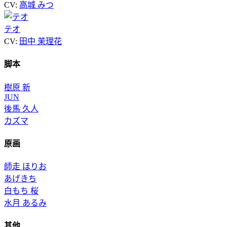
CV:
高城 みつ
テオ
CV:
田中 茉理花
脚本
樹原 新
JUN
後馬 久人
カズマ
原画
師走 ほりお
あげきち
白もち 桜
水月 あるみ
其他