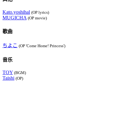
Kato.yoshihal
(OP lyrics)
MUGICHA
(OP movie)
歌曲
ちよこ
(OP 'Come Home! Princess')
音乐
TOY
(BGM)
Taishi
(OP)