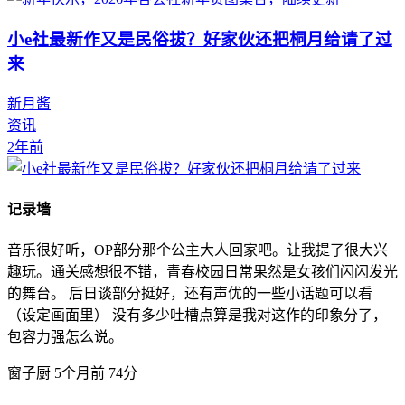
小e社最新作又是民俗拔？好家伙还把桐月给请了过
来
新月酱
资讯
2年前
记录墙
音乐很好听，OP部分那个公主大人回家吧。让我提了很大兴
趣玩。通关感想很不错，青春校园日常果然是女孩们闪闪发光
的舞台。 后日谈部分挺好，还有声优的一些小话题可以看
（设定画面里） 没有多少吐槽点算是我对这作的印象分了，
包容力强怎么说。
窗子厨
5个月前
74分