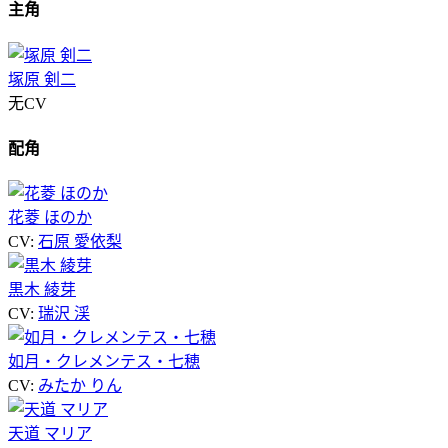
主角
塚原 剣二
无CV
配角
花菱 ほのか
CV:
石原 愛依梨
黒木 綾芽
CV:
瑞沢 渓
如月・クレメンテス・七穂
CV:
みたか りん
天道 マリア