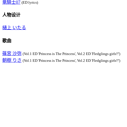
竜騎士07
(ED lyrics)
人物设计
樋上 いたる
歌曲
篠宮 沙弥
(Vol.1 ED 'Princess is The Princess', Vol.2 ED 'Fledglings girls!!')
朝樹 りさ
(Vol.1 ED 'Princess is The Princess', Vol.2 ED 'Fledglings girls!!')