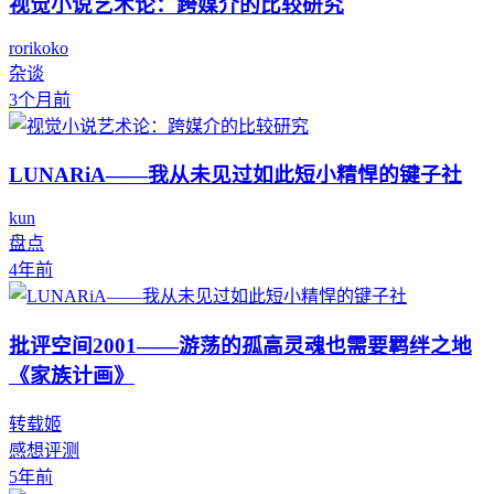
视觉小说艺术论：跨媒介的比较研究
rorikoko
杂谈
3个月前
LUNARiA——我从未见过如此短小精悍的键子社
kun
盘点
4年前
批评空间2001——游荡的孤高灵魂也需要羁绊之地
《家族计画》
转载姬
感想评测
5年前