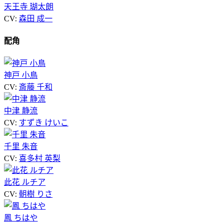
天王寺 瑚太朗
CV:
森田 成一
配角
神戸 小鳥
CV:
斎藤 千和
中津 静流
CV:
すずき けいこ
千里 朱音
CV:
喜多村 英梨
此花 ルチア
CV:
朝樹 りさ
鳳 ちはや