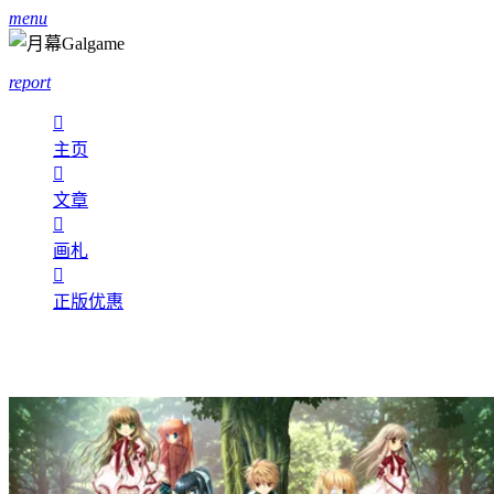
menu
report

主页

文章

画札

正版优惠