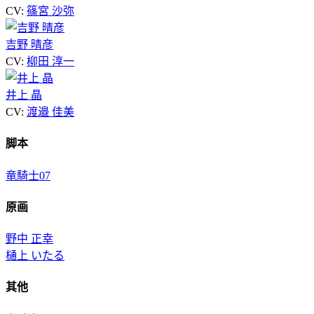
CV:
篠宮 沙弥
吉野 晴彦
CV:
柳田 淳一
井上 晶
CV:
渡邉 佳美
脚本
竜騎士07
原画
野中 正幸
樋上 いたる
其他