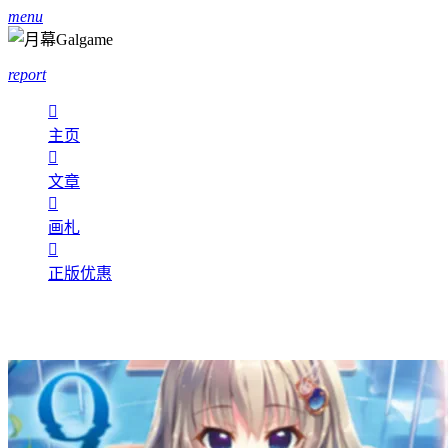
menu
report

主页

文章

画札

正版优惠