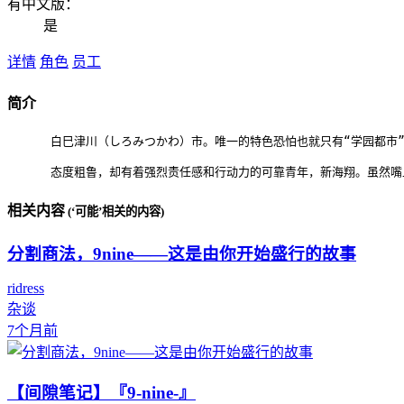
有中文版：
是
详情
角色
员工
简介
      白巳津川（しろみつかわ）市。唯一的特色恐怕也就只有“学园都
相关内容
(‘可能’相关的内容)
分割商法，9nine——这是由你开始盛行的故事
ridress
杂谈
7个月前
【间隙笔记】『9-nine-』