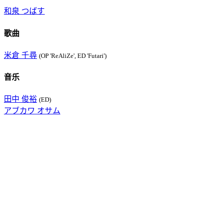
和泉 つばす
歌曲
米倉 千尋
(OP 'ReAliZe', ED 'Futari')
音乐
田中 俊裕
(ED)
アブカワ オサム