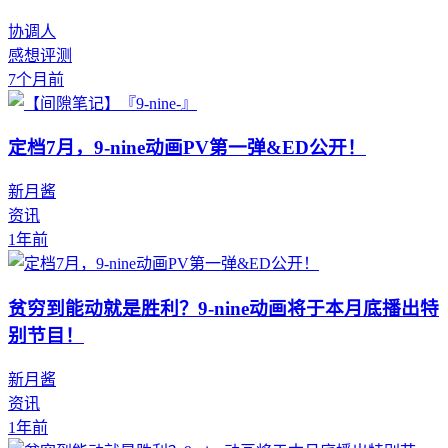
协调人
感想评测
7个月前
定档7月，9-nine动画PV第一弹&ED公开！
新月酱
资讯
1年前
贫穷到能动就是胜利？9-nine动画将于本月底播出特
别节目！
新月酱
资讯
1年前