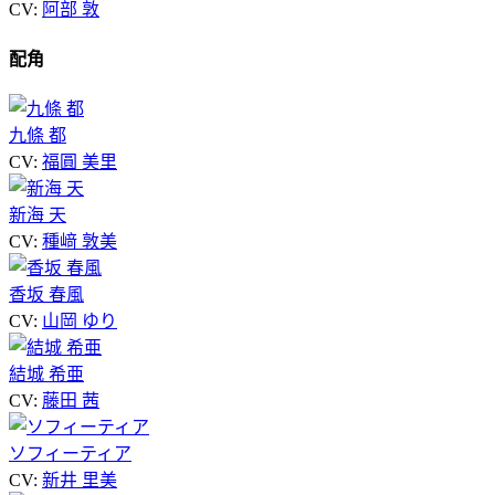
CV:
阿部 敦
配角
九條 都
CV:
福圓 美里
新海 天
CV:
種﨑 敦美
香坂 春風
CV:
山岡 ゆり
結城 希亜
CV:
藤田 茜
ソフィーティア
CV:
新井 里美