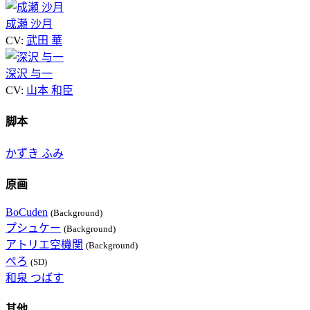
成瀬 沙月
CV:
武田 華
深沢 与一
CV:
山本 和臣
脚本
かずき ふみ
原画
BoCuden
(Background)
プシュケー
(Background)
アトリエ空機関
(Background)
ぺろ
(SD)
和泉 つばす
其他