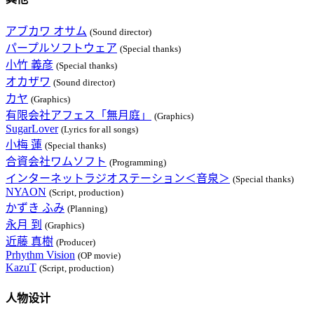
アブカワ オサム
(Sound director)
パープルソフトウェア
(Special thanks)
小竹 義彦
(Special thanks)
オカザワ
(Sound director)
カヤ
(Graphics)
有限会社アフェス「無月庭」
(Graphics)
SugarLover
(Lyrics for all songs)
小梅 蓮
(Special thanks)
合資会社ワムソフト
(Programming)
インターネットラジオステーション＜音泉＞
(Special thanks)
NYAON
(Script, production)
かずき ふみ
(Planning)
永月 到
(Graphics)
近藤 真樹
(Producer)
Prhythm Vision
(OP movie)
KazuT
(Script, production)
人物设计