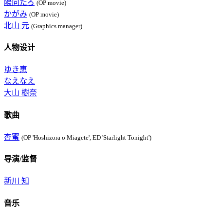
陽向たろ
(OP movie)
かがみ
(OP movie)
北山 元
(Graphics manager)
人物设计
ゆき恵
なえなえ
大山 樹奈
歌曲
杏蜜
(OP 'Hoshizora o Miagete', ED 'Starlight Tonight')
导演/监督
新川 知
音乐