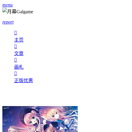
menu
report

主页

文章

画札

正版优惠