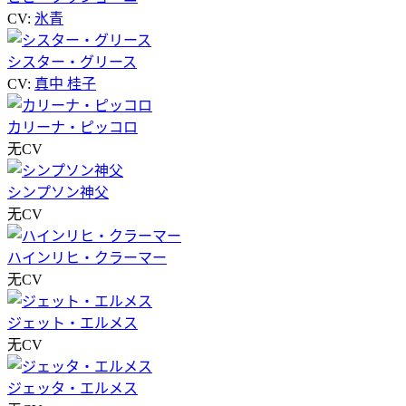
CV:
氷青
シスター・グリース
CV:
真中 桂子
カリーナ・ピッコロ
无CV
シンプソン神父
无CV
ハインリヒ・クラーマー
无CV
ジェット・エルメス
无CV
ジェッタ・エルメス