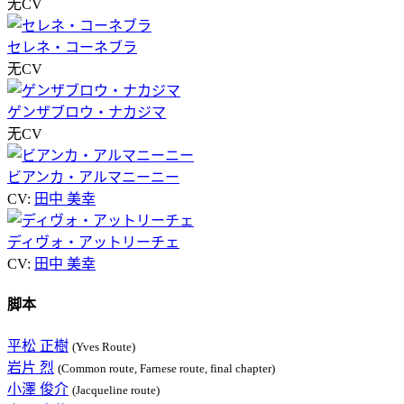
无CV
セレネ・コーネブラ
无CV
ゲンザブロウ・ナカジマ
无CV
ビアンカ・アルマニーニー
CV:
田中 美幸
ディヴォ・アットリーチェ
CV:
田中 美幸
脚本
平松 正樹
(Yves Route)
岩片 烈
(Common route, Farnese route, final chapter)
小澤 俊介
(Jacqueline route)