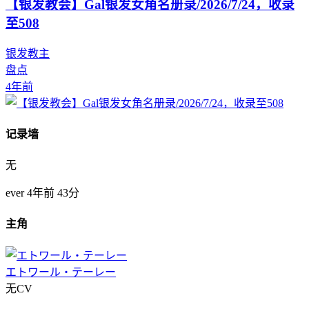
【银发教会】Gal银发女角名册录/2026/7/24，收录
至508
银发教主
盘点
4年前
记录墙
无
ever
4年前
43分
主角
エトワール・テーレー
无CV