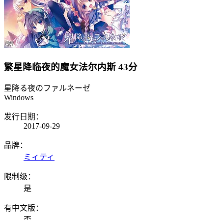
繁星降临夜的魔女法尔内斯
43分
星降る夜のファルネーゼ
Windows
发行日期：
2017-09-29
品牌：
ミィティ
限制级：
是
有中文版：
否