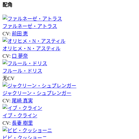
配角
ファルネーゼ・アトラス
CV:
前田 恵
オリヒメ・N・アスティル
CV:
口 夢奈
フルール・ドリス
无CV
ジャクリーン・シュプレンガー
CV:
尾崎 真実
イブ・クライン
CV:
長妻 樹里
ビビ・クッショーニ