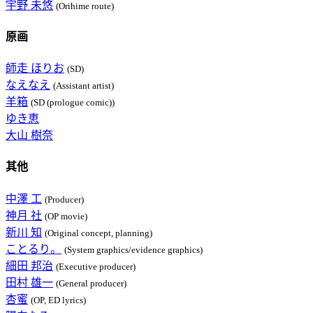
宇野 未悠
(Orihime route)
原画
師走 ほりお
(SD)
なえなえ
(Assistant artist)
羊箱
(SD (prologue comic))
ゆき恵
大山 樹奈
其他
中澤 工
(Producer)
神月 社
(OP movie)
新川 知
(Original concept, planning)
ことるり。
(System graphics/evidence graphics)
細田 邦治
(Executive producer)
田村 雄一
(General producer)
杏蜜
(OP, ED lyrics)