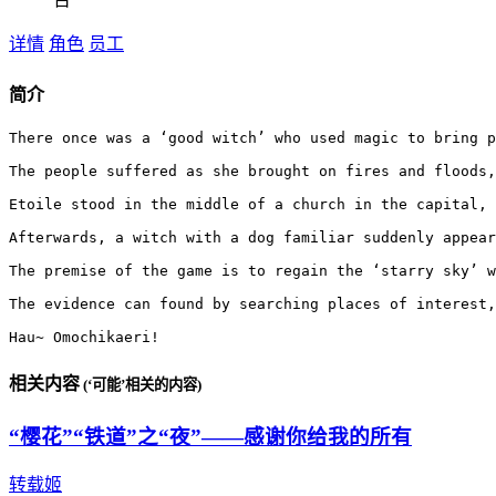
详情
角色
员工
简介
There once was a ‘good witch’ who used magic to bring p
The people suffered as she brought on fires and floods,
Etoile stood in the middle of a church in the capital, 
Afterwards, a witch with a dog familiar suddenly appear
The premise of the game is to regain the ‘starry sky’ w
The evidence can found by searching places of interest,
Hau~ Omochikaeri!
相关内容
(‘可能’相关的内容)
“樱花”“铁道”之“夜”——感谢你给我的所有
转载姬