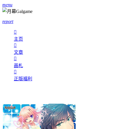
menu
report

主页

文章

画札

正版福利