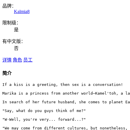
品牌：
Kalmia8
限制级：
是
有中文版：
否
详情
角色
员工
简介
If a kiss is a greeting, then sex is a conversation!

Marika is a princess from another world—Kamel'toh, a la
In search of her future husband, she comes to planet Ea
"Say, what do you guys think of me?"

"W-Well, you're very... forward...?"

"We may come from different cultures, but nonetheless, 