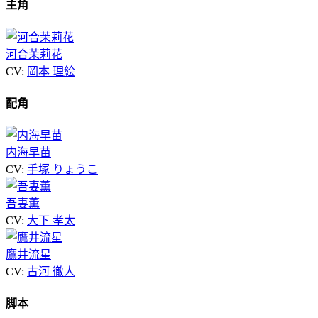
主角
河合茉莉花
CV:
岡本 理絵
配角
内海早苗
CV:
手塚 りょうこ
吾妻薫
CV:
大下 孝太
鷹井流星
CV:
古河 徹人
脚本