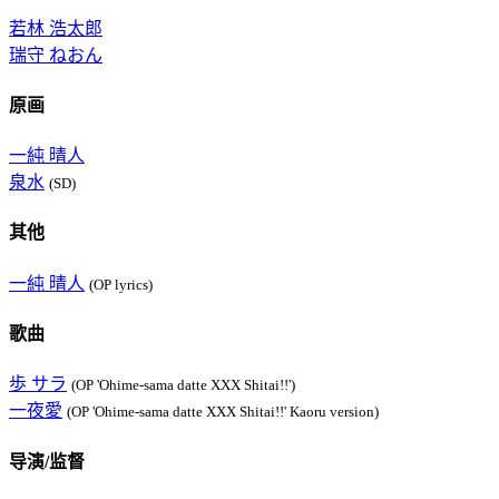
若林 浩太郎
瑞守 ねおん
原画
一純 晴人
泉水
(SD)
其他
一純 晴人
(OP lyrics)
歌曲
歩 サラ
(OP 'Ohime-sama datte XXX Shitai!!')
一夜愛
(OP 'Ohime-sama datte XXX Shitai!!' Kaoru version)
导演/监督