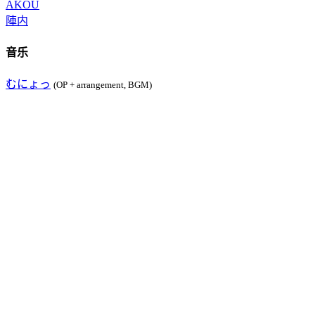
AKOU
陣内
音乐
むにょっ
(OP + arrangement, BGM)