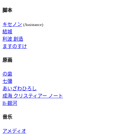
脚本
キセノン
(Assistance)
結城
利波 創造
ますのすけ
原画
の歯
七彌
あいざわひろし
成海 クリスティアー ノート
B-銀河
音乐
アメディオ