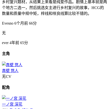
乡村复兴题材，从结果上来看是纯爱作品。剧情上基本就是两
个地方二选一，然后挑选女主进行乡村复兴的故事，HCG的
数量和质量中规中矩，梓线和咲良线算比较不错的。
Evesno
6个月前
66分
无
ever
4年前
65分
主角
真壁 悠人
无CV
配角
一ノ宮 深花