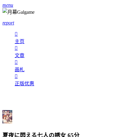
menu
report

主页

文章

画札

正版优惠
夏夜に悶える七人の誘女
65分