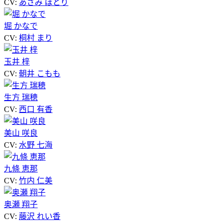
CV:
あさみ ほとり
堀 かなで
CV:
桐村 まり
玉井 梓
CV:
朝井 こもも
生方 瑞穂
CV:
西口 有香
美山 咲良
CV:
水野 七海
九條 恵那
CV:
竹内 仁美
奥瀬 翔子
CV:
藤沢 れい香