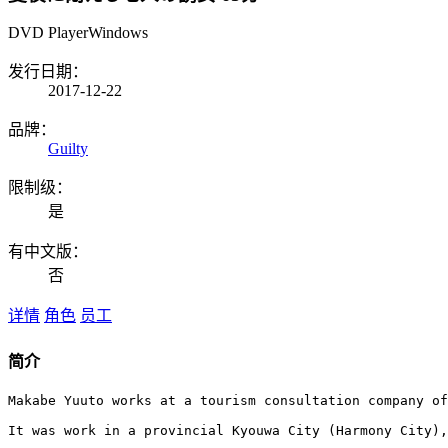
DVD Player
Windows
发行日期：
2017-12-22
品牌：
Guilty
限制级：
是
有中文版：
否
详情
角色
员工
简介
Makabe Yuuto works at a tourism consultation company of
It was work in a provincial Kyouwa City (Harmony City),