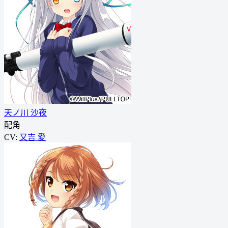
天ノ川 沙夜
配角
CV:
又吉 愛