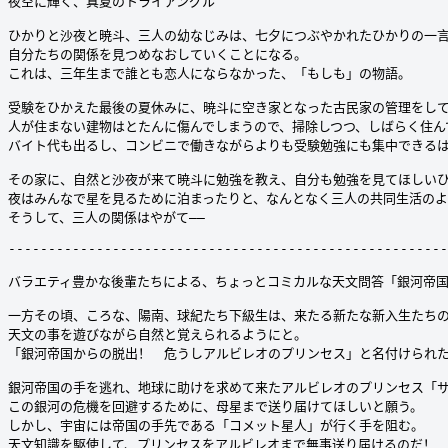
夜空に輝く、真夏のトライアングル

ひかりと沙夜と暁斗、三人の幼なじみは、七夕につぶやかれたひかりの一言
自分たちの関係を見つめなおしていくことになる。

これは、三年生まで誰とも恋人にならなかった、「もしも」の物語。

受験をひかえた最後の夏休みに、暁斗に空き家となった古民家の管理をして
人が住まない建物はとたんに傷んでしまうので、掃除しつつ、しばらく住ん
バイト代も出るし、コンビニで働きながらよりも受験勉強にも集中できるは
その家に、自然と沙夜が来て暁斗に勉強を教え、自分も勉強を見てほしいひ
夜はみんなで星を見るために泊まったりと、なんとなく三人の共同生活のよ
そうして、三人の関係はやがて――

-------------------------------------------------------
バラエティ豊かな後輩たちによる、ちょっとコミカルな天文問答「銀河帝国
一方その頃、ころな、陽南、球紀たち下級生は、来たる新たな新入生たちの
天文の事を遊びながら自然と覚えられるようにと。

「銀河帝国からの脱出！　危うしアルビレオのプリンセス」と名付けられた
銀河帝国の手を逃れ、地球に助けを求めて来たアルビレオのプリンセス「サ
この銀河の危機を回避するために、母星まで送り届けてほしいと願う。

しかし、宇宙には帝国の手先である「コメット星人」が行く手を阻む。
