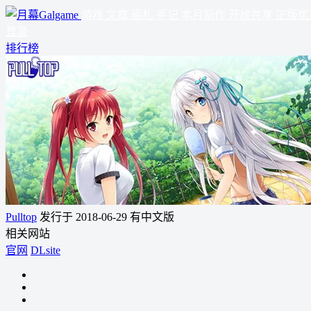
游戏
文章
画札
手记
本月新作
开放共享
正版优
登录
排行榜
Pulltop
发行于 2018-06-29
有中文版
相关网站
官网
DLsite