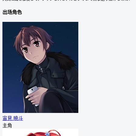
出场角色
宙見 暁斗
主角