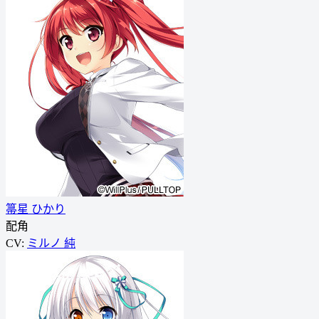
箒星 ひかり
配角
CV:
ミルノ 純