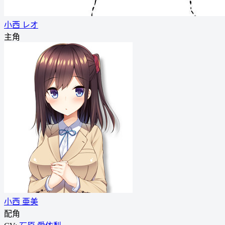
小西 レオ
主角
小西 亜美
配角