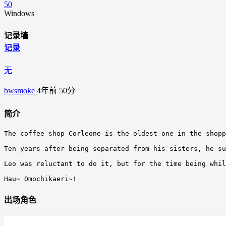
50
Windows
记录墙
记录
无
bwsmoke
4年前
50分
简介
The coffee shop Corleone is the oldest one in the shopp
Ten years after being separated from his sisters, he su
Leo was reluctant to do it, but for the time being whil
Hau~ Omochikaeri~!
出场角色