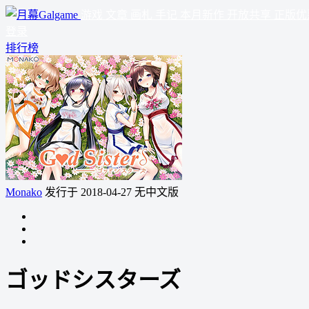
游戏
文章
画札
手记
本月新作
开放共享
正版优
登录
排行榜
Monako
发行于 2018-04-27
无中文版
ゴッドシスターズ