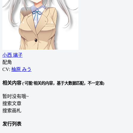
小西 璃子
配角
CV:
柚原 みう
相关内容
(‘可能’相关的内容，基于大数据匹配，不一定准)
暂时没有哦~
搜索文章
搜索画札
发行列表