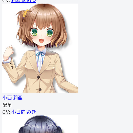
CV:
石原 愛依梨
小西 莉亜
配角
CV:
小日向 みき