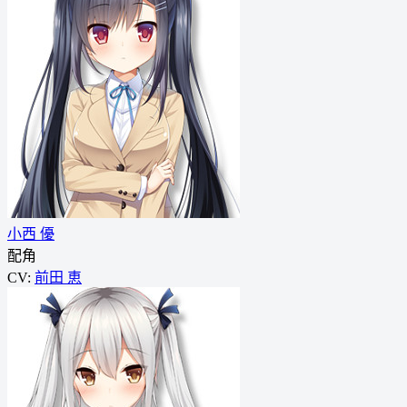
小西 優
配角
CV:
前田 恵