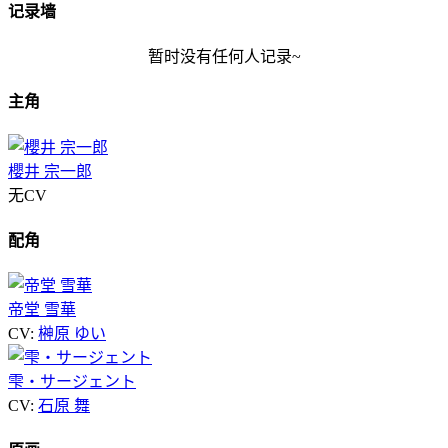
记录墙
暂时没有任何人记录~
主角
櫻井 宗一郎
无CV
配角
帝堂 雪華
CV:
榊原 ゆい
雫・サージェント
CV:
石原 舞