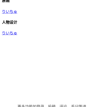
原画
りいちゅ
人物设计
りいちゅ
更多功能如登录、投稿、评论、手记等请