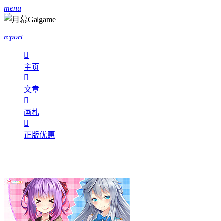
menu
report

主页

文章

画札

正版优惠