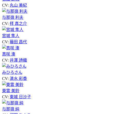
CV:
丸山 美紀
与那嶺 利夫
CV:
拝 真之介
宮城 隼人
CV:
藤田 昌代
真咲 湊
CV:
井澤 詩織
みひろさん
CV:
清水 彩香
東雲 美鈴
CV:
東城 日沙子
与那嶺 純