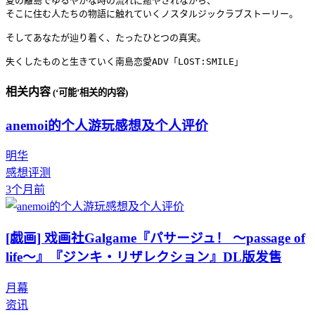
夏の離島でゆるやかな時の流れに癒やされながら、

そこに住む人たちの物語に触れていくノスタルジックラブストーリー。

そしてあなたが辿り着く、たったひとつの真実。 

失くしたものと生きていく南島恋愛ADV「LOST:SMILE」
相关内容
(‘可能’相关的内容)
anemoi的个人游玩感想及个人评价
明华
感想评测
3个月前
[戯画] 戏画社Galgame『パサージュ！ 〜passage of
life〜』『ジンキ・リザレクション』DL版发售
月幕
资讯