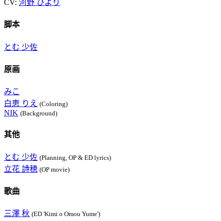
CV:
河野 ひより
脚本
とむ 少佐
原画
みこ
白恵 りえ
(Coloring)
NIK
(Background)
其他
とむ 少佐
(Planning, OP & ED lyrics)
立花 詩穂
(OP movie)
歌曲
三澤 秋
(ED 'Kimi o Omou Yume')