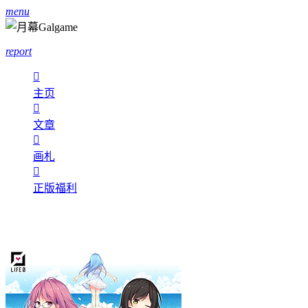
menu
report

主页

文章

画札

正版福利