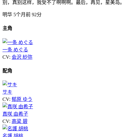
别，真别这样，我受不了啊啊啊。最后，再见，星美岛。
明华
5个月前
92分
主角
一条 めぐる
CV:
会沢 紗弥
配角
サキ
CV:
郁原 ゆう
真咲 由希子
CV:
高梁 碧
名護 胡桃