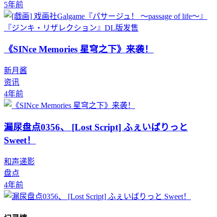
5年前
《SINce Memories 星穹之下》来袭！
新月酱
资讯
4年前
漏尿盘点0356、 [Lost Script] ふぇいばりっと
Sweet！
和声递影
盘点
4年前