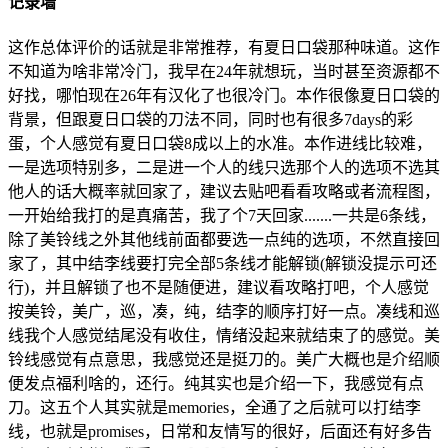
记录墙
这作总体评价的话就是非常推荐，有夏日口袋那种味道。这作
不知道为啥非常冷门，我早在24年就想玩，当时甚至资源都不
好找，哪怕现在26年有汉化了也很冷门。本作很像夏日口袋的
背景，但跟夏日口袋的刀法不同，同时也有很多7days的彩
蛋，个人感觉有夏日口袋8成以上的水准。本作进线比较难，
一是选项特别多，二是进一个人的线只选那个人的选项不选其
他人的话大概率就回家了，建议去贴吧看看攻略或者流程图，
一开始给我打的是真痛苦，我了个7天回家.......一共是6条线，
除了美铃线之外其他线前面都要选一点纯的选项，不然直接回
家了，其中结李线要打完全部5条线才能解锁(解锁没提示可还
行)，并且解锁了也不是随便进，建议看攻略打吧，个人感觉
按美铃，美广，巡，凑，纯，结李的顺序打好一点。凑线和巡
线我个人感觉结尾没有收住，情绪没起来就结束了的感觉。美
铃线感觉有点意思，我感觉还是挺刀的。美广大概也是介绍顺
便发点福利啥的，还行。纯其实也是介绍一下，我感觉有点
刀。这五个人其实就是memories，全通了之后就可以打结李
线，也就是promises，日常和友情写的很好，后面还有好多告