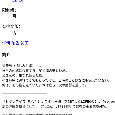
LIFE0
限制级：
否
有中文版：
否
详情
角色
员工
简介
星美島（ほしみじま）――。

日本の南端に位置する、星と海の美しい島。

父さんの、生まれ育った島。

小さい時に連れてきてもらったけど、当時のことはなにも覚えていない。

俺は、あの島を見ていた。今は亡き、父の面影を辿って。

――――――――――――――――――――――

「セヴンデイズ あなたとすごす七日間」を制作したLIFE0の2nd Projec
夏の沖縄を舞台にした、（たぶん）LIFE0最初で最後の王道恋愛ADV。
