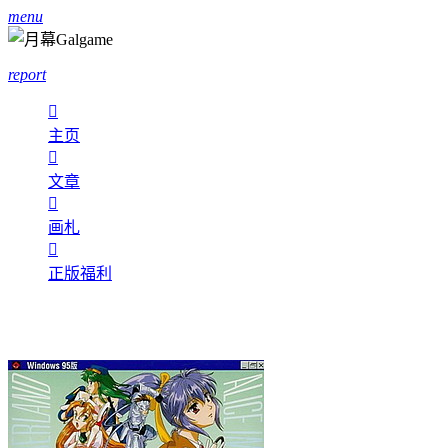
menu
report

主页

文章

画札

正版福利