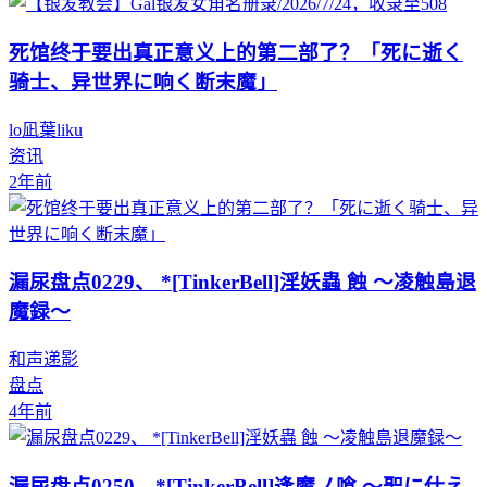
死馆终于要出真正意义上的第二部了？「死に逝く
骑士、异世界に响く断末魔」
lo凪葉liku
资讯
2年前
漏尿盘点0229、 *[TinkerBell]淫妖蟲 蝕 ～凌触島退
魔録～
和声递影
盘点
4年前
漏尿盘点0250、*[TinkerBell]逢魔ノ喰 ～聖に仕え