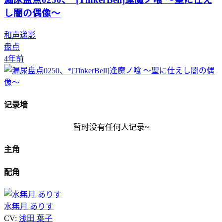
し闇の偶像～
和声递影
盘点
4年前
记录墙
暂时没有任何人记录~
主角
配角
水無月 ありす
CV:
浅田 葉子