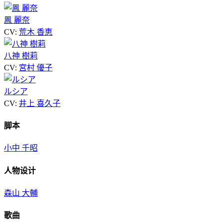
鳳 麗奈
CV:
荒木 香恵
八神 樹莉
CV:
宮村 優子
ルシア
CV:
井上 喜久子
脚本
小中 千昭
人物设计
森山 大輔
歌曲