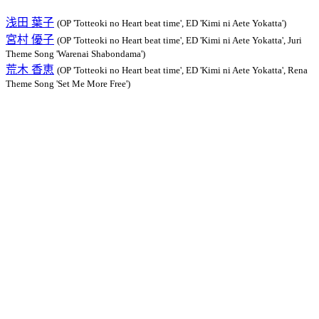
浅田 葉子
(OP 'Totteoki no Heart beat time', ED 'Kimi ni Aete Yokatta')
宮村 優子
(OP 'Totteoki no Heart beat time', ED 'Kimi ni Aete Yokatta', Juri
Theme Song 'Warenai Shabondama')
荒木 香恵
(OP 'Totteoki no Heart beat time', ED 'Kimi ni Aete Yokatta', Rena
Theme Song 'Set Me More Free')