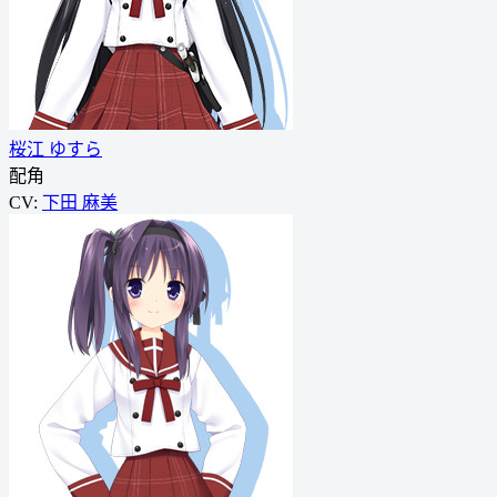
桜江 ゆすら
配角
CV:
下田 麻美