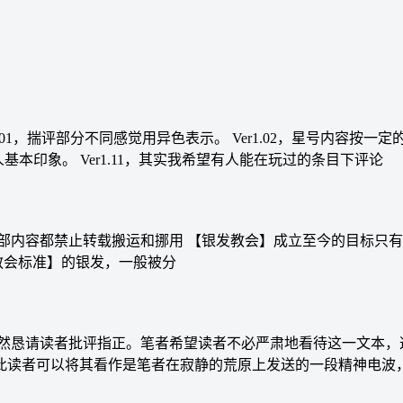
01，揣评部分不同感觉用异色表示。 Ver1.02，星号内容按一定的
人基本印象。 Ver1.11，其实我希望有人能在玩过的条目下评论
部内容都禁止转载搬运和挪用 【银发教会】成立至今的目标只有
教会标准】的银发，一般被分
仍然恳请读者批评指正。笔者希望读者不必严肃地看待这一文本，
此读者可以将其看作是笔者在寂静的荒原上发送的一段精神电波