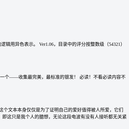
逻辑用异色表示。 Ver1.06，目录中的评分按整数级（54321）
一个——收集最完美，最标准的银发！ 必读！不看必读内容不
这个文本本身仅仅是为了证明自己的爱好值得被人所爱，它们
，即这只是我个人的臆想，无论这段电波有没有人接听都无关紧