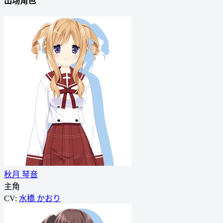
出场角色
秋月 琴音
主角
CV:
水橋 かおり