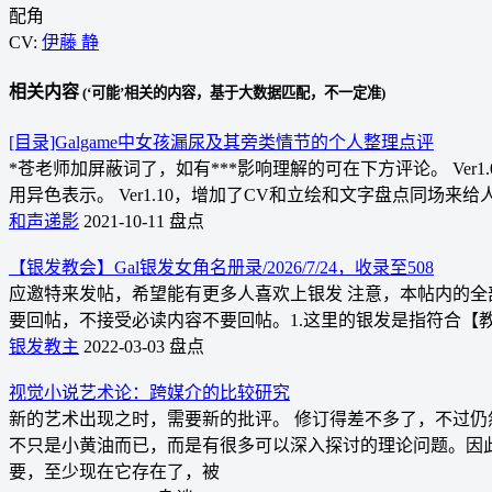
配角
CV:
伊藤 静
相关内容
(‘可能’相关的内容，基于大数据匹配，不一定准)
[目录]Galgame中女孩漏尿及其旁类情节的个人整理点评
*苍老师加屏蔽词了，如有***影响理解的可在下方评论。 Ver1.
用异色表示。 Ver1.10，增加了CV和立绘和文字盘点同场来给
和声递影
2021-10-11
盘点
【银发教会】Gal银发女角名册录/2026/7/24，收录至508
应邀特来发帖，希望能有更多人喜欢上银发 注意，本帖内的全
要回帖，不接受必读内容不要回帖。1.这里的银发是指符合【
银发教主
2022-03-03
盘点
视觉小说艺术论：跨媒介的比较研究
新的艺术出现之时，需要新的批评。 修订得差不多了，不过
不只是小黄油而已，而是有很多可以深入探讨的理论问题。因
要，至少现在它存在了，被