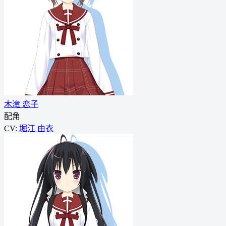
木滝 恋子
配角
CV:
堀江 由衣