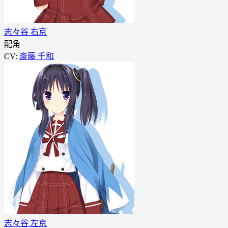
志々谷 右京
配角
CV:
斎藤 千和
志々谷 左京