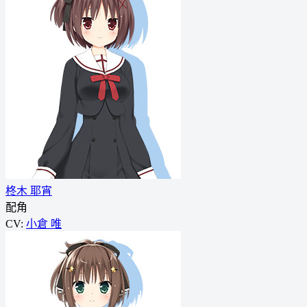
柊木 耶宵
配角
CV:
小倉 唯