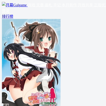
游戏
文章
画札
手记
本月新作
开放共享
正版优
登录
排行榜