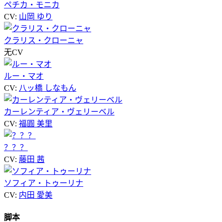
ペチカ・モニカ
CV:
山岡 ゆり
クラリス・クローニャ
无CV
ルー・マオ
CV:
八ッ橋 しなもん
カーレンティア・ヴェリーベル
CV:
福圓 美里
？？？
CV:
藤田 茜
ソフィア・トゥーリナ
CV:
内田 愛美
脚本