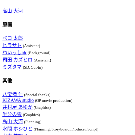
高山 大河
原画
ベコ 太郎
ヒラサト
(Assistant)
わいっしゅ
(Background)
司田 カズヒロ
(Assistant)
ミズタマ
(SD, Cut-in)
其他
八宝備 仁
(Special thanks)
KIZAWA studio
(OP movie production)
井村屋 あゆか
(Graphics)
半分の零
(Graphics)
高山 大河
(Planning)
水間 ホシひと
(Planning, Storyboard, Producer, Script)