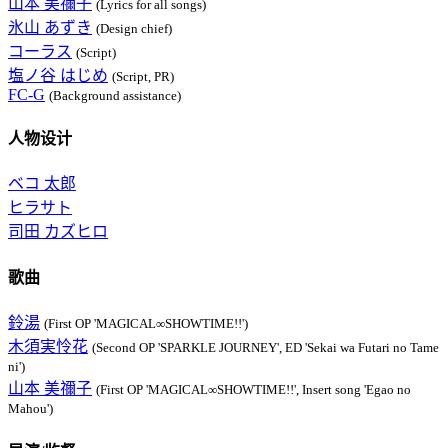
山本 美禰子
(Lyrics for all songs)
氷山 あずき
(Design chief)
コーラス
(Script)
塩ノ谷 はじめ
(Script, PR)
FC-G
(Background assistance)
人物设计
ベコ 太郎
ヒラサト
司田 カズヒロ
歌曲
鈴湯
(First OP 'MAGICAL∞SHOWTIME!!')
木須実怜花
(Second OP 'SPARKLE JOURNEY', ED 'Sekai wa Futari no Tame
ni')
山本 美禰子
(First OP 'MAGICAL∞SHOWTIME!!', Insert song 'Egao no
Mahou')