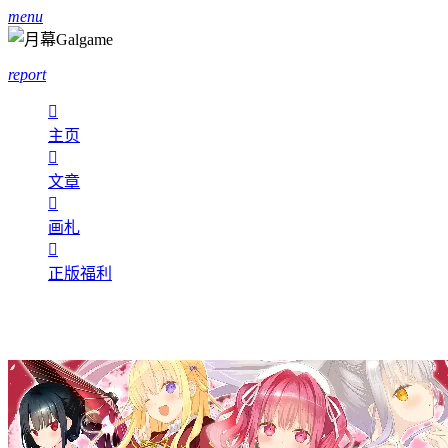
menu
report

主页

文章

画札

正版福利