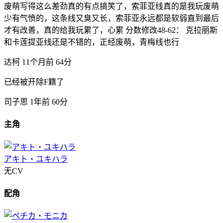
废萌写得这么差劲真的有点搞笑了，索菲亚线真的是我玩废萌
少有气愤的，这条线又臭又长，索菲亚永远都是软弱直到最后
才有改善，真的给我玩累了，心累 分数修改48-62： 克拉丽斯
和卡莲提亚线还是不错的，正经废萌，青梅线也行
达柯
11个月前
64分
已经被开除F籍了
司子思
1年前
60分
主角
アキト・ユキハラ
无CV
配角