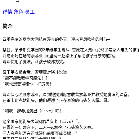
详情
角色
员工
简介
四季寒冷的罗刹大国结束漫长的冬天，迎来春风吹拂的时节—

某日，莱卡斯克学园的2年级学生晓斗·雪原在人潮中发现了与家人走失的孩子
并与正巧在场的索菲亚·图里纳一起踏上了帮助孩子寻亲的道路。

晓斗使用了魔法，让孩子破涕为笑。

母子平安相会后，索菲亚对晓斗说道：

“能不能教我学习魔法！？

“我也想变得和你一样厉害！

晓斗决心照顾索菲亚，直到她找到愿意收留索菲亚并教授她魔法的课堂。

在莱卡斯克站街头，他们邂逅了正在表演的街头艺人露。昴。

“和我一起参加演出（Live）吧！

这个国家将街头表演称作“演出（Live）”。

在露的一句建言下，二人一起报名了街头演艺大赛。

三人究竟能否在正式演出前聚齐成员呢！？
