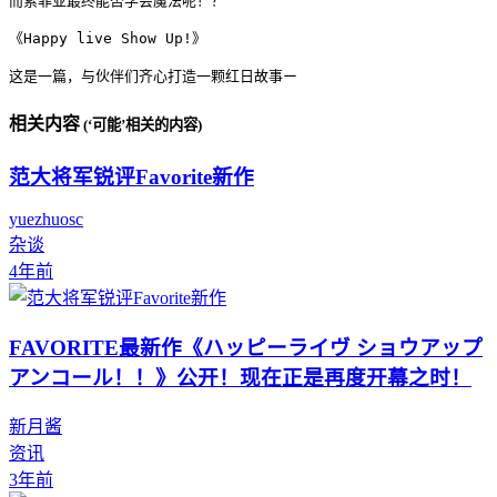
而索菲亚最终能否学会魔法呢！？

《Happy live Show Up!》

这是一篇，与伙伴们齐心打造一颗红日故事ー
相关内容
(‘可能’相关的内容)
范大将军锐评Favorite新作
yuezhuosc
杂谈
4年前
FAVORITE最新作《ハッピーライヴ ショウアップ
アンコール！！》公开！现在正是再度开幕之时！
新月酱
资讯
3年前