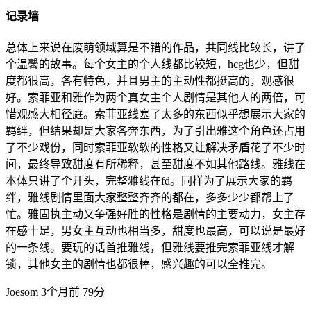
记录墙
总体上来说在废萌领域算是不错的作品，共同线比较长，讲了
个温馨的故事。每个女主的个人线都比较短，hcg也少，但甜
度都很高，各有特色，并且男主的主动性都挺高的，观感很
好。索菲亚和雅作为两个真女主个人剧情是其他人的两倍，可
惜观感大相径庭。索菲亚线塞了太多的东西似乎想展示大家的
羁绊，但结果却是大家各奔东西，为了引出雅这个角色还占用
了不少戏份，同时索菲亚软软的性格又让解决矛盾花了不少时
间，最终导致甜度有所稀释，甚至甜度不如其他路线。雅线在
本体只讲了个开头，完整雅线在fd。同样为了展示大家的羁
绊，雅线剧情里面大家整整齐齐的都在，多多少少都帮上了
忙。雅固执主动又争强好胜的性格是剧情的主要动力，女主存
在感十足，男女主互动也相当多，甜度也最高，可以说是最好
的一条线。要玩的话首推雅线，但雅线要推完索菲亚线才解
锁，其他女主的剧情也都很棒，感兴趣的可以全推完。
Joesom
3个月前
79分