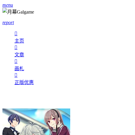
menu
report

主页

文章

画札

正版优惠