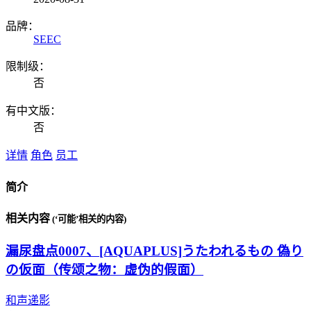
品牌：
SEEC
限制级：
否
有中文版：
否
详情
角色
员工
简介
相关内容
(‘可能’相关的内容)
漏尿盘点0007、[AQUAPLUS]うたわれるもの 偽り
の仮面（传颂之物：虚伪的假面）
和声递影