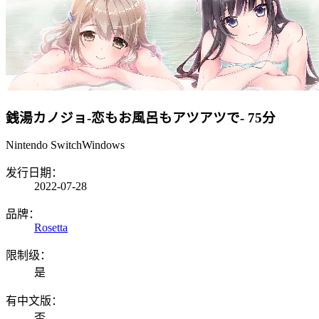
銭湯カノジョ-恋もお風呂もアツアツで-
75分
Nintendo Switch
Windows
发行日期：
2022-07-28
品牌：
Rosetta
限制级：
是
有中文版：
否