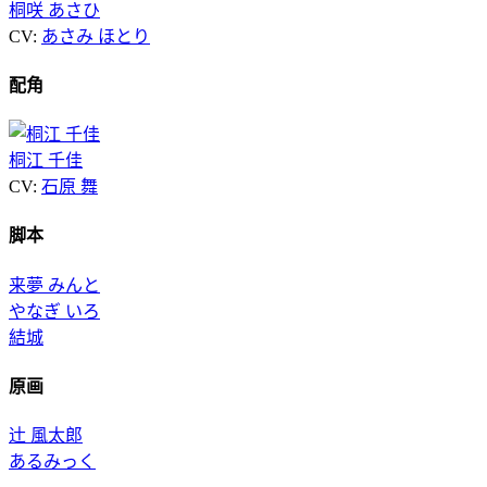
桐咲 あさひ
CV:
あさみ ほとり
配角
桐江 千佳
CV:
石原 舞
脚本
来夢 みんと
やなぎ いろ
結城
原画
辻 風太郎
あるみっく