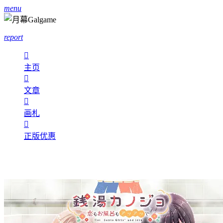
menu
report

主页

文章

画札

正版优惠