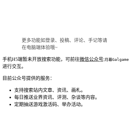
更多功能如登录、投稿、评论、手记等请
在电脑端体验哦~
手机H5端暂未开放搜索功能，可前往
微信公众号
:
月幕Galgame
进行交互。
目前公众号提供的服务：
支持搜索站内文章、资讯、画札。
每日推送业界资讯、评测、杂谈等内容。
定期抽送游戏激活码、举办活动。
全网最新汉化Galgame情报查看。
全网最全游戏发售列表查看。