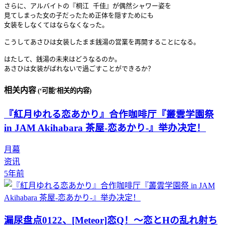
さらに、アルバイトの『桐江 千佳』が偶然シャワー姿を

見てしまった女の子だったため正体を隠すためにも

女装をしなくてはならなくなった。

こうしてあさひは女装したまま銭湯の営業を再開することになる。

はたして、銭湯の未来はどうなるのか。

あさひは女装がばれないで過ごすことができるか？
相关内容
(‘可能’相关的内容)
『紅月ゆれる恋あかり』合作咖啡厅『叢雲学園祭
in JAM Akihabara 茶屋-恋あかり-』举办决定！
月幕
资讯
5年前
漏尿盘点0122、[Meteor]恋Q！～恋とHの乱れ射ち