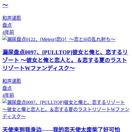
～
和声递影
盘点
4年前
漏尿盘点0097、[PULLTOP]彼女と俺と、恋するリ
ゾート ～彼女と俺と恋人と。＆恋する夏のラスト
リゾートWファンディスク～
和声递影
盘点
4年前
天使来到我身边——我的恋天使太废柴了好可怕