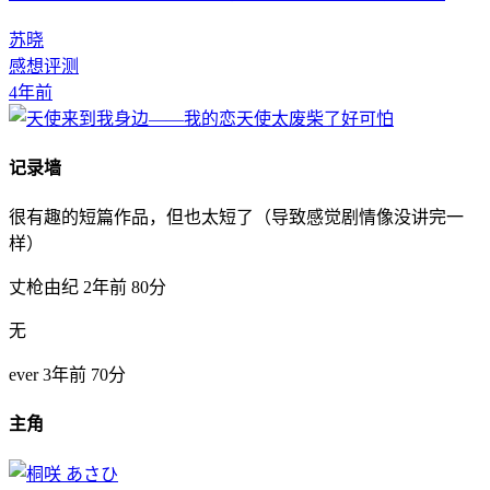
苏晓
感想评测
4年前
记录墙
很有趣的短篇作品，但也太短了（导致感觉剧情像没讲完一
样）
丈枪由纪
2年前
80分
无
ever
3年前
70分
主角