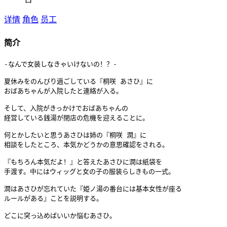
详情
角色
员工
简介
-なんで女装しなきゃいけないの！？-

夏休みをのんびり過ごしている『桐咲 あさひ』に

おばあちゃんが入院したと連絡が入る。

そして、入院がきっかけでおばあちゃんの

経営している銭湯が閉店の危機を迎えることに。

何とかしたいと思うあさひは姉の『桐咲 潤』に

相談をしたところ、本気かどうかの意思確認をされる。

『もちろん本気だよ！』と答えたあさひに潤は紙袋を

手渡す。中にはウィッグと女の子の服装らしきもの一式。

潤はあさひが忘れていた『姫ノ湯の番台には基本女性が座る

ルールがある』ことを説明する。

どこに突っ込めばいいか悩むあさひ。
