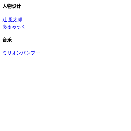
人物设计
辻 風太郎
あるみっく
音乐
ミリオンバンブー