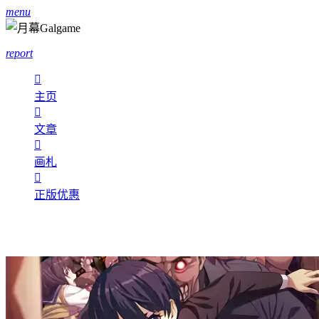
menu
report

主页

文章

画札

正版优惠