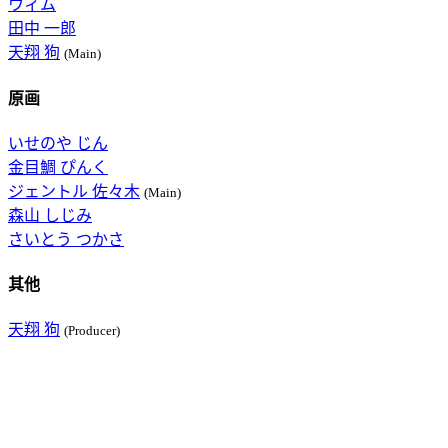
ウィム
田中 一郎
天翔 狗
(Main)
原画
いせのや じん
金目鯛 ぴんく
ジェントル 佐々木
(Main)
森山 しじみ
さいとう つかさ
其他
天翔 狗
(Producer)