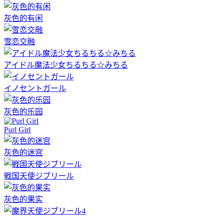
灰色的有闲
雪恋交融
アイドル魔法少女ちるちる☆みちる
イノセントガール
灰色的乐园
Purl Girl
灰色的迷宫
戦国天使ジブリール
灰色的果实