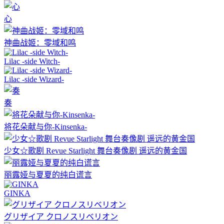
心
神曲战姬：零域和鸣
Lilac -side Witch-
Lilac -side Wizard-
奏
将花朵献与你-Kinsenka-
少女☆歌剧 Revue Starlight 舞台奏像剧 遥远的黄金国
丽露娅与夏夏的纯白谎言
GINKA
グリザイア クロノスリベリオン