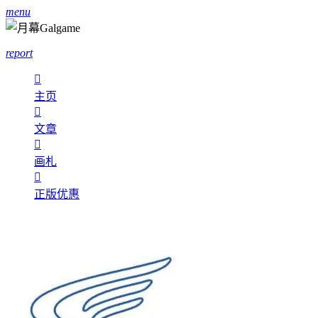
menu
report

主页

文章

画札

正版优惠