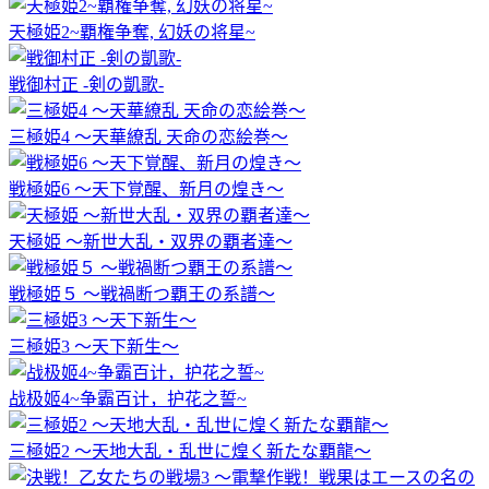
天極姫2~覇権争奪, 幻妖の将星~
戦御村正 -剣の凱歌-
三極姫4 ～天華繚乱 天命の恋絵巻～
戦極姫6 ～天下覚醒、新月の煌き～
天極姫 ～新世大乱・双界の覇者達～
戦極姫５ ～戦禍断つ覇王の系譜～
三極姫3 ～天下新生～
战极姬4~争霸百计，护花之誓~
三極姫2 ～天地大乱・乱世に煌く新たな覇龍～