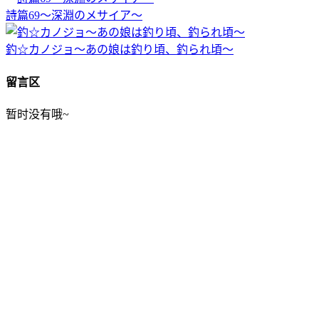
詩篇69～深淵のメサイア～
釣☆カノジョ～あの娘は釣り頃、釣られ頃～
留言区
暂时没有哦~