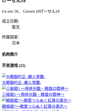
げーせん18
Ge-sen 18、 Geesen 18げーせん18
成立日期：
暂无
所属国家：
日本
机构简介
开发游戏 (22)
大戦御村正 -魔人覚醒-
三極姫5 ～飛将光臨・戦煌の闘神～
戦極姫7～戦雲つらぬく紅蓮の遺志～