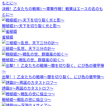
決戦！乙女たちの戦場3 ～電撃作戦！戦果はエースの名のも
とに～
戦極姫3～天下を切り裂く光と影～
雀極姫
三極姫～乱世、天下三分の計～
戦極姫2～戦乱の世、群雄嵐の如く～
出撃！！乙女たちの戦場～闇を切り裂く、にび色の徹甲弾～
詩篇II～再誕のカタストロフ～
戦極姫～戦乱の世に焔立つ～