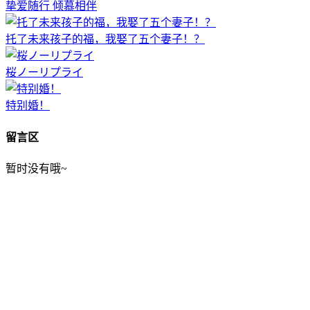
挚爱随行 倾慕相伴
托了未来孩子的福，我娶了五个妻子！？
桜ノーリプライ
特别婚！
留言区
暂时没有哦~