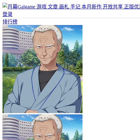
游戏
文章
画札
手记
本月新作
开放共享
正版优
登录
排行榜