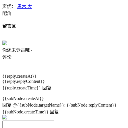
声优：
黒木 大
配角
留言区
你还未登录哦~
评论
{{reply.createAt}}
{{reply.replyContent}}
{{reply.createTime}}
回复
{{subNode.createAt}}
回复
@{{subNode.targetName}}
:
{{subNode.replyContent}}
{{subNode.createTime}}
回复