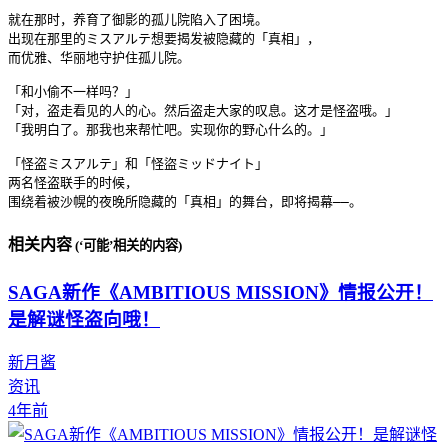
就在那时，养育了御影的孤儿院陷入了困境。

出现在那里的ミスアルテ想要揭发被隐藏的「真相」，

而优雅、华丽地守护住孤儿院。

「和小偷不一样吗？」

「对，盗走看见的人的心。然后盗走大家的叹息。这才是怪盗哦。」

「我明白了。那我也来帮忙吧。实现你的野心什么的。」

「怪盗ミスアルテ」和「怪盜ミッドナイト」

两名怪盗联手的时候，

相关内容
(‘可能’相关的内容)
SAGA新作《AMBITIOUS MISSION》情报公开！
是解谜怪盗向哦！
新月酱
资讯
4年前