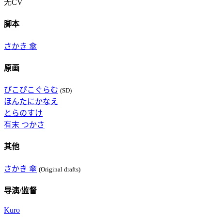
无CV
脚本
さかき 傘
原画
ぴこぴこぐらむ
(SD)
ほんたにかなえ
とらのすけ
有末 つかさ
其他
さかき 傘
(Original drafts)
导演/监督
Kuro