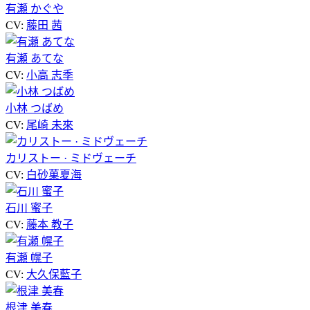
有瀬 かぐや
CV:
藤田 茜
有瀬 あてな
CV:
小高 志季
小林 つばめ
CV:
尾崎 未來
カリストー · ミドヴェーチ
CV:
白砂菓夏海
石川 蜜子
CV:
藤本 教子
有瀬 幌子
CV:
大久保藍子
根津 美春