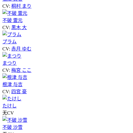
CV:
桐村 まり
不破 霊元
CV:
黒木 大
プラム
CV:
赤月 ゆむ
まつり
CV:
梅宮 ここ
根津 与吉
CV:
四宮 豪
たけし
无CV
不破 沙雪