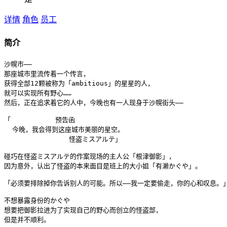
详情
角色
员工
简介
沙幌市——

那座城市里流传着一个传言，

获得全部12颗被称为「ambitious」的星星的人，

就可以实现所有野心……

然后，正在追求着它的人中，今晚也有一人现身于沙幌街头——

「           预告函

  今晚，我会得到这座城市美丽的星空。                           
                怪盗ミスアルテ」

碰巧在怪盗ミスアルテ的作案现场的主人公「根津御影」，

因为意外，认出了怪盗的本来面目是班上的大小姐「有濑かぐや」。

「必须要排除掉你告诉别人的可能。所以——我一定要偷走，你的心和叹息。」
不想暴露身份的かぐや

想要把御影拉进为了实现自己的野心而创立的怪盗部，

但是并不顺利。
