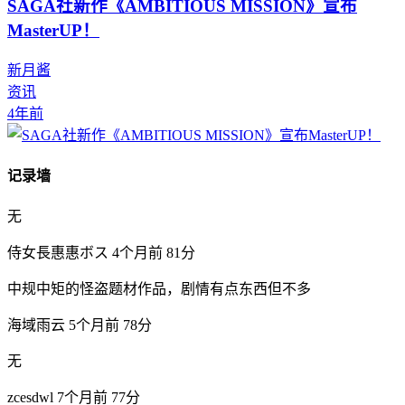
SAGA社新作《AMBITIOUS MISSION》宣布
MasterUP！
新月酱
资讯
4年前
记录墙
无
侍女長惠惠ボス
4个月前
81分
中规中矩的怪盗题材作品，剧情有点东西但不多
海域雨云
5个月前
78分
无
zcesdwl
7个月前
77分