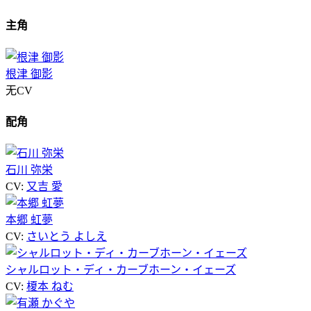
主角
根津 御影
无CV
配角
石川 弥栄
CV:
又吉 愛
本郷 虹夢
CV:
さいとう よしえ
シャルロット・ディ・カーブホーン・イェーズ
CV:
榎本 ねむ