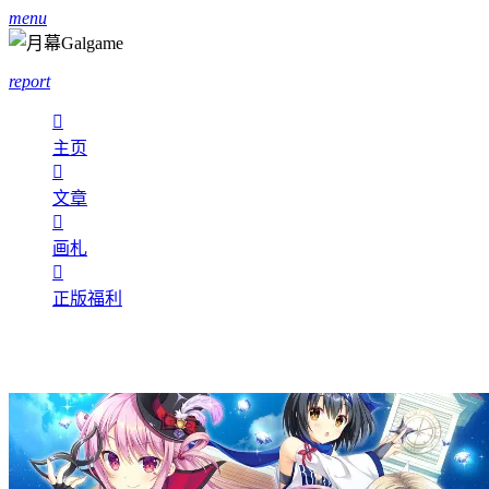
menu
report

主页

文章

画札

正版福利