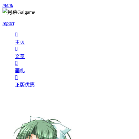
menu
report

主页

文章

画札

正版优惠