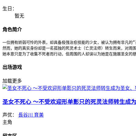
生日：
暂无
角色简介
一位拥有娇弱可怜的外表，却具备极强治愈技能的少女，被认为拥有非凡的“圣
然而，她的真实身份却是一名孤独的死灵术士（亡灵法师）转生而来，对周围
她本意只是为了收集不死者而行动，但周围的人却误以为她是在施展圣女的
出场游戏
加载更多
圣女不死心 ～不受欢迎形单影只的死灵法师转生成
声优：
長谷川 育美
主角