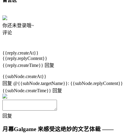
留言区
你还未登录哦~
评论
{{reply.createAt}}
{{reply.replyContent}}
{{reply.createTime}}
回复
{{subNode.createAt}}
回复
@{{subNode.targetName}}
:
{{subNode.replyContent}}
{{subNode.createTime}}
回复
回复
月幕Galgame
来感受这绝妙的文艺体裁 ——