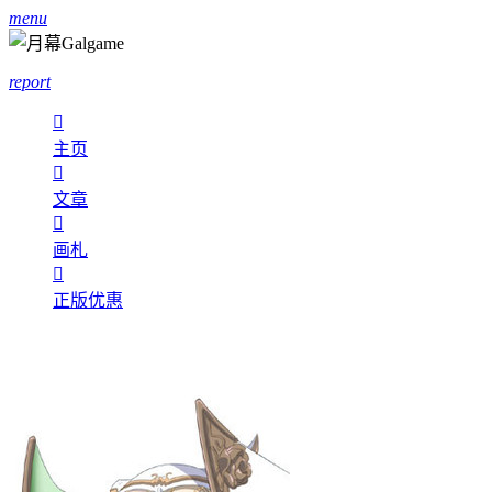
menu
report

主页

文章

画札

正版优惠