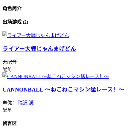
角色简介
出场游戏 (2)
ライアー大戦じゃんまげどん
无配音
配角
CANNONBALL ～ねこねこマシン猛レース！～
声优：
瑞沢 渓
配角
留言区