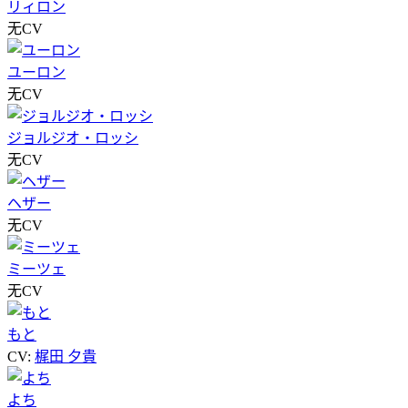
リィロン
无CV
ユーロン
无CV
ジョルジオ・ロッシ
无CV
ヘザー
无CV
ミーツェ
无CV
もと
CV:
梶田 夕貴
よち