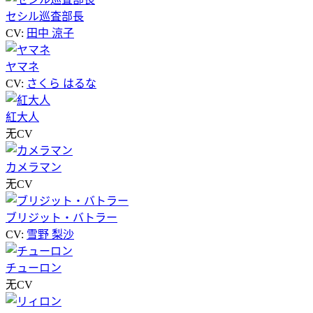
セシル巡査部長
CV:
田中 涼子
ヤマネ
CV:
さくら はるな
紅大人
无CV
カメラマン
无CV
ブリジット・バトラー
CV:
雪野 梨沙
チューロン
无CV