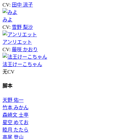
CV:
田中 涼子
みよ
CV:
雪野 梨沙
アンリエット
CV:
藤咲 かおり
法王けーこちゃん
无CV
脚本
天野 佑一
竹本 みかん
森崎文 士亭
星空 めてお
睦月 たたら
高尾 登山