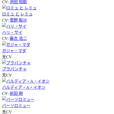
CV:
池田 知聡
ロミュ と レミュ
CV:
雪野 梨沙
ハリ・サイ
CV:
藤吉 浩二
ガジャ・マダ
无CV
プラパンチャ
无CV
バルディア・A・イオン
CV:
前田 剛
バーソロミュー
无CV