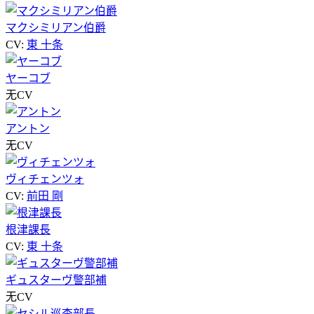
マクシミリアン伯爵
CV:
東 十条
ヤーコブ
无CV
アントン
无CV
ヴィチェンツォ
CV:
前田 剛
根津課長
CV:
東 十条
ギュスターヴ警部補
无CV