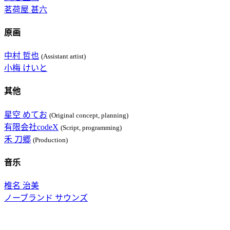
茗荷屋 甚六
原画
中村 哲也
(Assistant artist)
小梅 けいと
其他
星空 めてお
(Original concept, planning)
有限会社codeX
(Script, programming)
禾 刀郷
(Production)
音乐
椎名 治美
ノーブランド サウンズ