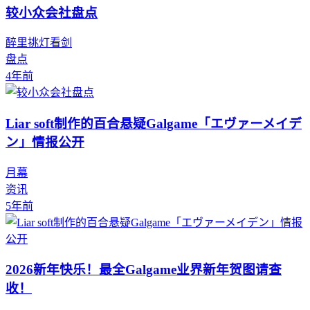
较小众会社盘点
醉里挑灯看剑
盘点
4年前
Liar soft制作的百合悬疑Galgame「エヴァーメイデ
ン」情报公开
月幕
资讯
5年前
2026新年快乐！最全Galgame业界新年贺图请查
收！