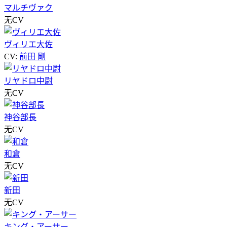
マルチヴァク
无CV
ヴィリエ大佐
CV:
前田 剛
リヤドロ中尉
无CV
神谷部長
无CV
和倉
无CV
新田
无CV
キング・アーサー