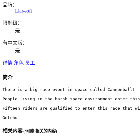
品牌：
Liar-soft
限制级：
是
有中文版：
是
详情
角色
员工
简介
There is a big race event in space called Cannonball!

People living in the harsh space environment enter this
Fifteen riders are qualified to enter this race that wi
Getchu
相关内容
(‘可能’相关的内容)