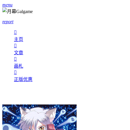
menu
report

主页

文章

画札

正版优惠