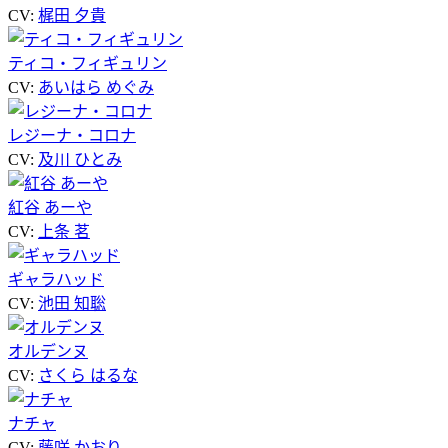
CV:
梶田 夕貴
ティコ・フィギュリン
CV:
あいはら めぐみ
レジーナ・コロナ
CV:
及川 ひとみ
紅谷 あーや
CV:
上条 茗
ギャラハッド
CV:
池田 知聡
オルデンヌ
CV:
さくら はるな
ナチャ
CV:
藤咲 かおり