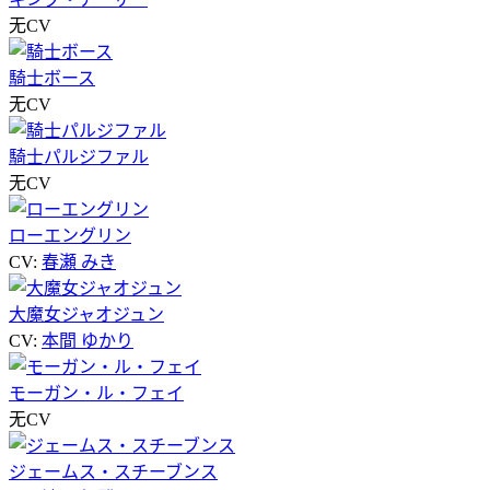
无CV
騎士ボース
无CV
騎士パルジファル
无CV
ローエングリン
CV:
春瀬 みき
大魔女ジャオジュン
CV:
本間 ゆかり
モーガン・ル・フェイ
无CV
ジェームス・スチーブンス