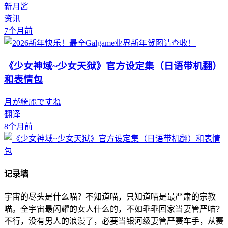
新月酱
资讯
7个月前
《少女神域~少女天狱》官方设定集（日语带机翻）
和表情包
月が綺麗ですね
翻译
8个月前
记录墙
宇宙的尽头是什么喵？不知道喵，只知道喵是最严肃的宗教
喵。全宇宙最闪耀的女人什么的，不如乖乖回家当妻管严喵？
不行，没有男人的浪漫了，必要当银河级妻管严赛车手，从赛