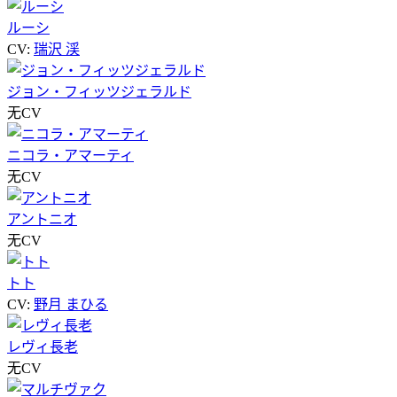
ルーシ
CV:
瑞沢 渓
ジョン・フィッツジェラルド
无CV
ニコラ・アマーティ
无CV
アントニオ
无CV
トト
CV:
野月 まひる
レヴィ長老
无CV