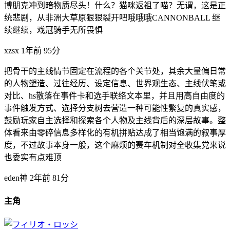
博朋克冲到暗物质尽头！什么？猫咪返祖了喵？无谓，这是正
统悲剧，从非洲大草原狠狠裂开吧哦哦哦CANNONBALL 继
续继续，戏冠骑手无所畏惧
xzsx
1年前
95分
把骨干的主线情节固定在流程的各个关节处，其余大量偏日常
的人物塑造、过往经历、设定信息、世界观生态、主线伏笔或
对比、hs散落在事件卡和选手联络文本里，并且用高自由度的
事件触发方式、选择分支树去营造一种可能性繁复的真实感，
鼓励玩家自主选择和探索各个人物及主线背后的深层故事。整
体看来由零碎信息多样化的有机拼贴达成了相当饱满的叙事厚
度，不过故事本身一般，这个麻烦的赛车机制对全收集党来说
也委实有点难顶
eden神
2年前
81分
主角