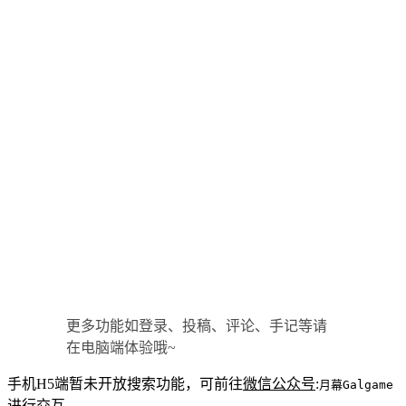
更多功能如登录、投稿、评论、手记等请
在电脑端体验哦~
手机H5端暂未开放搜索功能，可前往
微信公众号
:
月幕Galgame
进行交互。