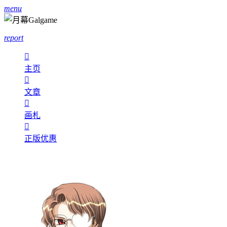
menu
report

主页

文章

画札

正版优惠