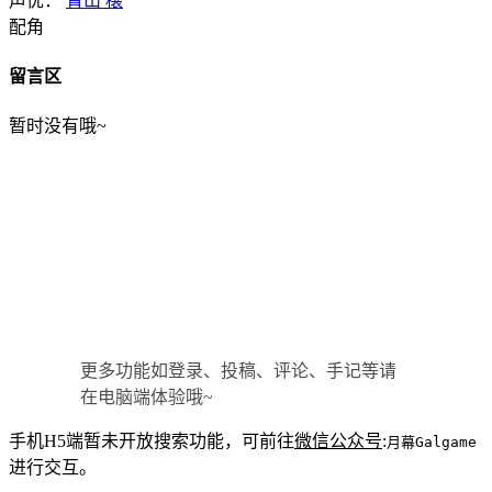
声优：
青山 穣
配角
留言区
暂时没有哦~
更多功能如登录、投稿、评论、手记等请
在电脑端体验哦~
手机H5端暂未开放搜索功能，可前往
微信公众号
:
月幕Galgame
进行交互。