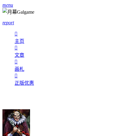
menu
report

主页

文章

画札

正版优惠