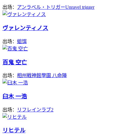
出场：
アンラベル・トリガーUnravel trigger
ヴァレンティノス
出场：
蛆饵
百鬼 空亡
出场：
相州戦神館學園 八命陣
臼木 一浩
出场：
リフレインラブ2
リヒテル