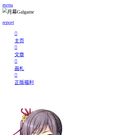
menu
report

主页

文章

画札

正版福利