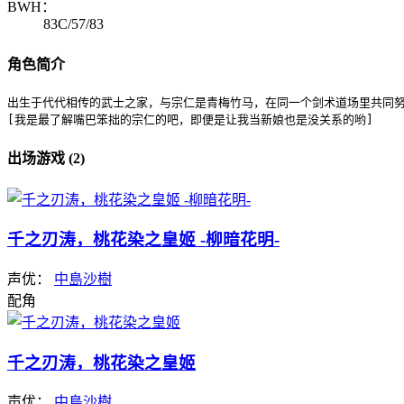
BWH：
83C/57/83
角色简介
出生于代代相传的武士之家，与宗仁是青梅竹马，在同一个剑术道场里共同努
[我是最了解嘴巴笨拙的宗仁的吧，即便是让我当新娘也是没关系的哟]
出场游戏 (2)
千之刃涛，桃花染之皇姬 -柳暗花明-
声优：
中島沙樹
配角
千之刃涛，桃花染之皇姬
声优：
中島沙樹