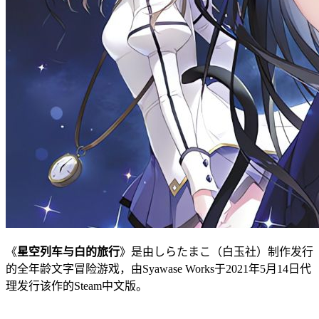
《
星空列车与白的旅行
》是由しらたまこ（白玉社）制作发行
的全年龄文字冒险游戏，由Syawase Works于2021年5月14日代
理发行该作的Steam中文版。