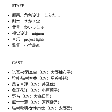
STAFF
原画、角色设计：しらたま
剧本：さかき傘
背景：わいっしゅ
视觉设计：mignon
音乐：project lights
监督：小竹義彦
CAST
诺瓦/夜羽真白（CV：大野柚布子）
狩叶/猫村春香（CV：星谷美绪）
风又音理（CV：芹泽优）
象牙花江（CV：小原莉子）
野鸟（CV：大森日雅）
鹰世世藏（CV：河西健吾）
猫村秋穗/女性声优（CV：永野爱）