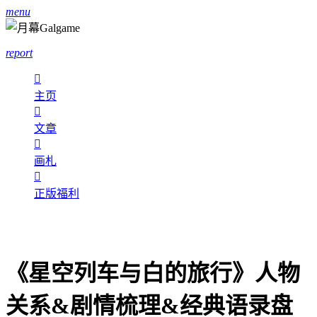
menu
report

主页

文章

画札

正版福利
《星空列车与白的旅行》人物
关系&剧情梳理&经典语录盘