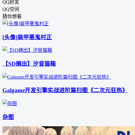
QQ好友
QQ空间
猜你想看
[头像]装甲悪鬼村正
【SD摘出】汐音猫箱
Galgame开发引擎实战进阶篇扫图《二次元狂热》
杂图