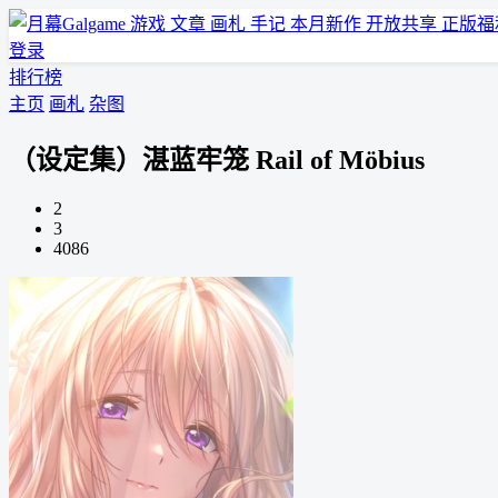
游戏
文章
画札
手记
本月新作
开放共享
正版福
登录
排行榜
主页
画札
杂图
（设定集）湛蓝牢笼 Rail of Möbius
2
3
4086