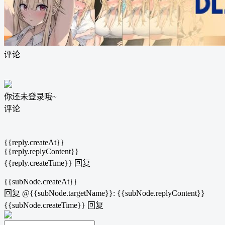
评论
你还未登录哦~
评论
{{reply.createAt}}
{{reply.replyContent}}
{{reply.createTime}}
回复
{{subNode.createAt}}
回复
@{{subNode.targetName}}
:
{{subNode.replyContent}}
{{subNode.createTime}}
回复