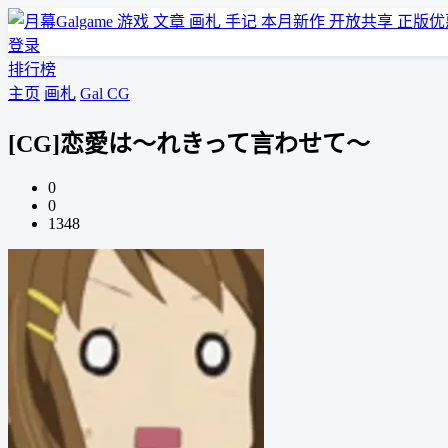
游戏
文章
画札
手记
本月新作
开放共享
正版优
登录
排行榜
主页
画札
Gal CG
[CG]恋愛は～れきって言わせて～
0
0
1348