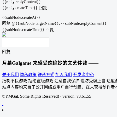
{{reply.replyContent}}
{{reply.createTime}}
回复
{{subNode.createAt}}
回复
@{{subNode.targetName}}
:
{{subNode.replyContent}}
{{subNode.createTime}}
回复
回复
月幕Galgame
来感受这绝妙的文艺体裁 ——
关于我们
隐私政策
联系方式
加入我们
开发者中心
抵制不良游戏 拒绝盗版游戏 注意自我保护 谨防受骗上当 适度
站点内容均来自于公开网络或用户自行创建，在未获得创作者
©YMGal. Some Rights Reserved! · version: v3.61.55