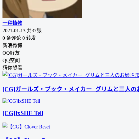
一种植物
2021-01-13
共37张
0 条评论
0
转发
新浪微博
QQ好友
QQ空间
猜你想看
[CG]ガールズ・ブック・メイカー -グリムと三人
[CG]IxSHE Tell