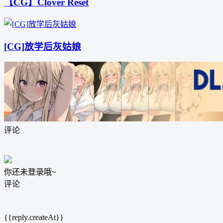
【CG】Clover Reset
[CG]放学后灰姑娘
评论
你还未登录哦~
评论
{{reply.createAt}}