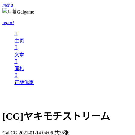
menu
report

主页

文章

画札

正版优惠
[CG]ヤキモチストリーム
Gal CG
2021-01-14 04:06
共35张