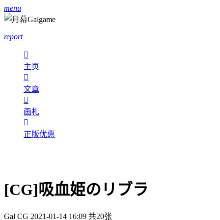
menu
report

主页

文章

画札

正版优惠
[CG]吸血姫のリブラ
Gal CG
2021-01-14 16:09
共20张