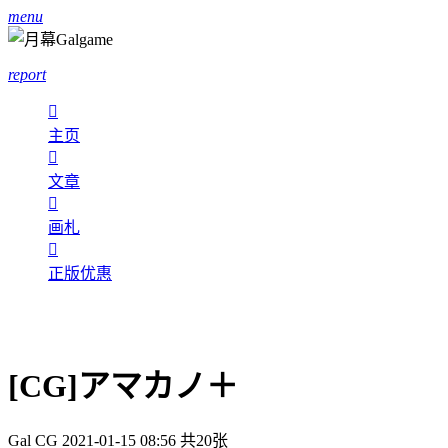
menu
report

主页

文章

画札

正版优惠
[CG]アマカノ＋
Gal CG
2021-01-15 08:56
共20张