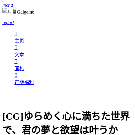
menu
report

主页

文章

画札

正版福利
[CG]ゆらめく心に満ちた世界
で、君の夢と欲望は叶うか