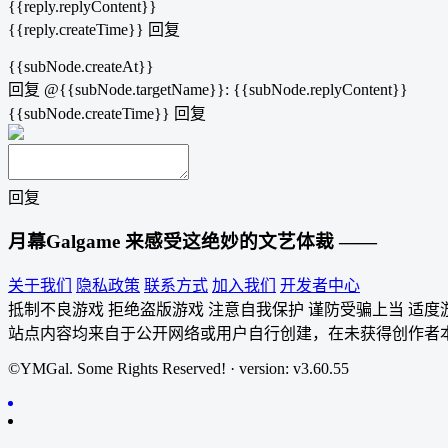
{{reply.replyContent}}
{{reply.createTime}}
回复
{{subNode.createAt}}
回复
@{{subNode.targetName}}
:
{{subNode.replyContent}}
{{subNode.createTime}}
回复
回复
月幕Galgame
来感受这绝妙的文艺体裁 ——
关于我们
隐私政策
联系方式
加入我们
开发者中心
抵制不良游戏 拒绝盗版游戏 注意自我保护 谨防受骗上当 适度
站点内容均来自于公开网络或用户自行创建，在未获得创作者
©YMGal. Some Rights Reserved! · version: v3.60.55