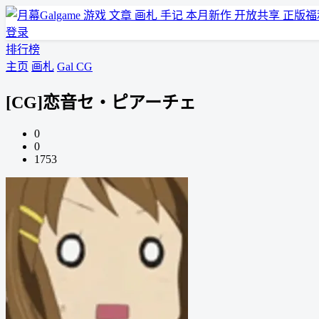
游戏
文章
画札
手记
本月新作
开放共享
正版福
登录
排行榜
主页
画札
Gal CG
[CG]恋音セ・ピアーチェ
0
0
1753