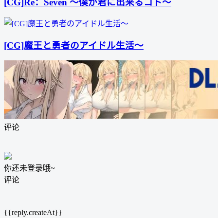
[CG]Re：Seven ～僕が君に出来るコト～
[CG]魔王と勇者のアイドル生活～
评论
你还未登录哦~
评论
{{reply.createAt}}